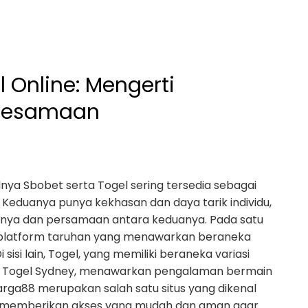
 Online: Mengerti
 Kesamaan
nya Sbobet serta Togel sering tersedia sebagai
 Keduanya punya kekhasan dan daya tarik individu,
danya dan persamaan antara keduanya. Pada satu
n platform taruhan yang menawarkan beraneka
i lain, Togel, yang memiliki beraneka variasi
dan Togel Sydney, menawarkan pengalaman bermain
Warga88 merupakan salah satu situs yang dikenal
, memberikan akses yang mudah dan aman agar