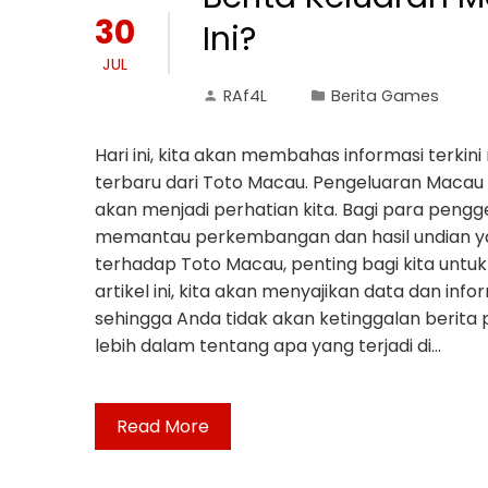
30
Ini?
JUL
RAf4L
Berita Games
Hari ini, kita akan membahas informasi terki
terbaru dari Toto Macau. Pengeluaran Macau 
akan menjadi perhatian kita. Bagi para pengg
memantau perkembangan dan hasil undian ya
terhadap Toto Macau, penting bagi kita untu
artikel ini, kita akan menyajikan data dan inf
sehingga Anda tidak akan ketinggalan berita p
lebih dalam tentang apa yang terjadi di…
Read More