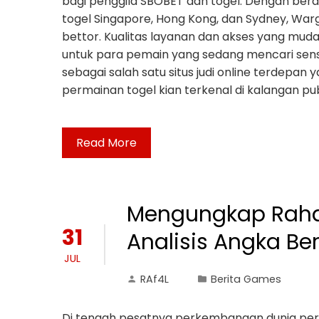
bagi penggila SBOBET dan togel. Dengan ber
togel Singapore, Hong Kong, dan Sydney, War
bettor. Kualitas layanan dan akses yang mud
untuk para pemain yang sedang mencari sensa
sebagai salah satu situs judi online terdep
permainan togel kian terkenal di kalangan p
Read More
Mengungkap Raha
31
Analisis Angka Be
JUL
RAf4L
Berita Games
Di tengah pesatnya perkembangan dunia perj