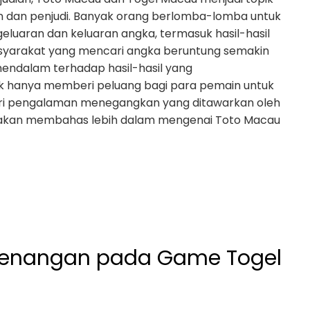
n dan penjudi. Banyak orang berlomba-lomba untuk
luaran dan keluaran angka, termasuk hasil-hasil
masyarakat yang mencari angka beruntung semakin
endalam terhadap hasil-hasil yang
 hanya memberi peluang bagi para pemain untuk
 dari pengalaman menegangkan yang ditawarkan oleh
 kita akan membahas lebih dalam mengenai Toto Macau
enangan pada Game Togel