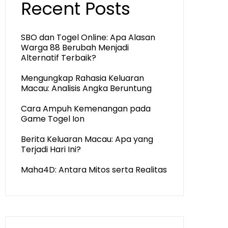
Recent Posts
SBO dan Togel Online: Apa Alasan
Warga 88 Berubah Menjadi
Alternatif Terbaik?
Mengungkap Rahasia Keluaran
Macau: Analisis Angka Beruntung
Cara Ampuh Kemenangan pada
Game Togel Ion
Berita Keluaran Macau: Apa yang
Terjadi Hari Ini?
Maha4D: Antara Mitos serta Realitas