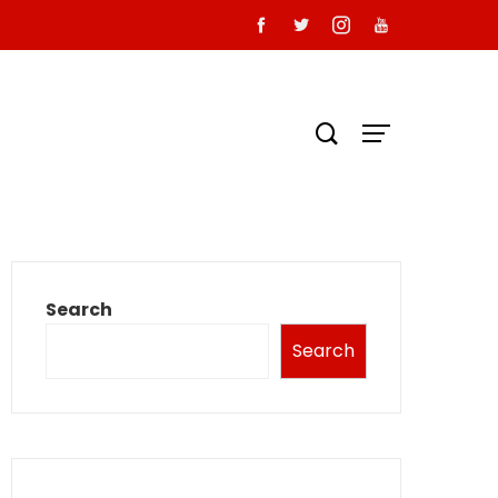
Search
Search