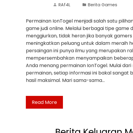
RAf4L
Berita Games
Permainan IonTogel menjadi salah satu pili
game judi online. Melalui berbagai tipe gam
menggiurkan, tidak heran jika banyak gamers
meningkatkan peluang untuk dalam meraih has
persaingan ini punya ilmu yang merupakan raha
mempersembahkan menyampaikan beberapa 
Anda menang permainan IonTogel. Mulai dar
permainan, setiap informasi ini bakal sanga
hasil maksimal. Mari sama-sama…
Read More
Berita Keluaran M