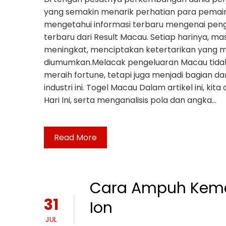
yang semakin menarik perhatian para pemai
mengetahui informasi terbaru mengenai penge
terbaru dari Result Macau. Setiap harinya, 
meningkat, menciptakan ketertarikan yang m
diumumkan.Melacak pengeluaran Macau tidak
meraih fortune, tetapi juga menjadi bagian
industri ini. Togel Macau Dalam artikel ini,
Hari Ini, serta menganalisis pola dan angka…
Read More
Cara Ampuh Kem
31
Ion
JUL