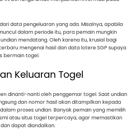
dari data pengeluaran yang ada. Misalnya, apabila
 muncul dalam periode itu, para pemain mungkin
undian mendatang. Oleh karena itu, krusial bagi
terbaru mengenai hasil dan data lotere SGP supaya
s bermain togel.
an Keluaran Togel
n dinanti-nanti oleh penggemar togel. Saat undian
angsung dan nomor hasil akan ditampilkan kepada
dalam proses undian. Banyak pemain yang memilih
esmi atau situs togel terpercaya, agar memastikan
 dan dapat diandalkan.