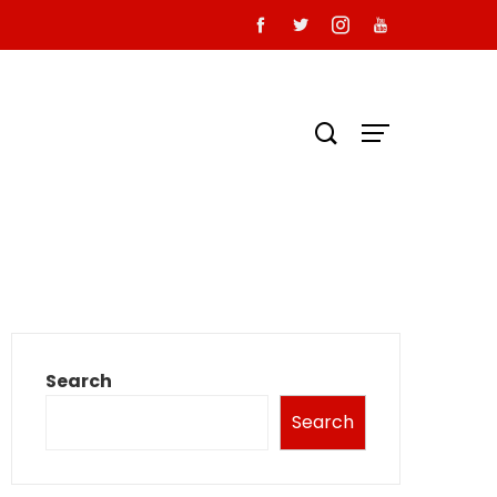
Search
Search