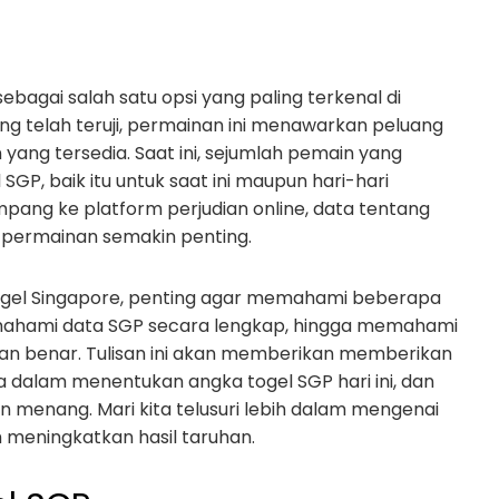
sebagai salah satu opsi yang paling terkenal di
g telah teruji, permainan ini menawarkan peluang
ang tersedia. Saat ini, sejumlah pemain yang
SGP, baik itu untuk saat ini maupun hari-hari
ang ke platform perjudian online, data tentang
gi permainan semakin penting.
togel Singapore, penting agar memahami beberapa
emahami data SGP secara lengkap, hingga memahami
an benar. Tulisan ini akan memberikan memberikan
dalam menentukan angka togel SGP hari ini, dan
enang. Mari kita telusuri lebih dalam mengenai
m meningkatkan hasil taruhan.