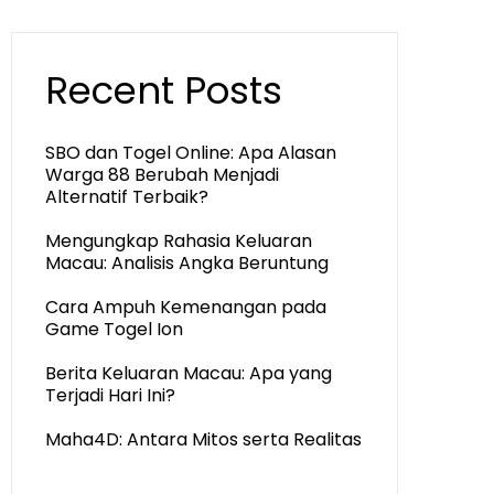
Recent Posts
SBO dan Togel Online: Apa Alasan
Warga 88 Berubah Menjadi
Alternatif Terbaik?
Mengungkap Rahasia Keluaran
Macau: Analisis Angka Beruntung
Cara Ampuh Kemenangan pada
Game Togel Ion
Berita Keluaran Macau: Apa yang
Terjadi Hari Ini?
Maha4D: Antara Mitos serta Realitas