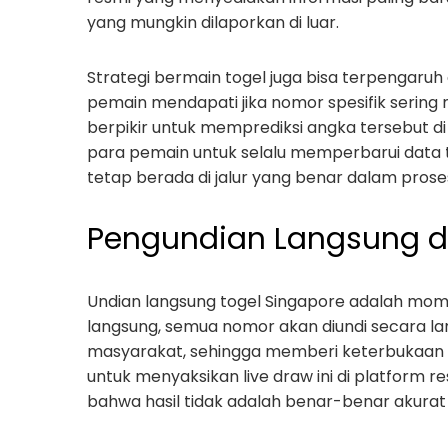
yang mungkin dilaporkan di luar.
Strategi bermain togel juga bisa terpengaruh 
pemain mendapati jika nomor spesifik sering
berpikir untuk memprediksi angka tersebut di 
para pemain untuk selalu memperbarui data 
tetap berada di jalur yang benar dalam prose
Pengundian Langsung d
Undian langsung togel Singapore adalah mome
langsung, semua nomor akan diundi secara l
masyarakat, sehingga memberi keterbukaan 
untuk menyaksikan live draw ini di platform r
bahwa hasil tidak adalah benar-benar akurat