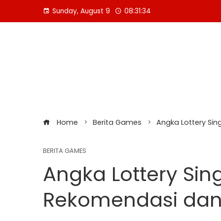
Skip
Sunday, August 9
08:31:34
to
content
Home
Berita Games
Angka Lottery Sin
BERITA GAMES
Angka Lottery Sin
Rekomendasi dan 