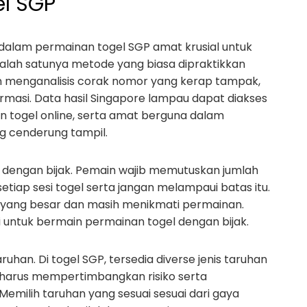
el SGP
 dalam permainan togel SGP amat krusial untuk
lah satunya metode yang biasa dipraktikkan
an menganalisis corak nomor yang kerap tampak,
masi. Data hasil Singapore lampau dapat diakses
n togel online, serta amat berguna dalam
 cenderung tampil.
n dengan bijak. Pemain wajib memutuskan jumlah
tiap sesi togel serta jangan melampaui batas itu.
ugi yang besar dan masih menikmati permainan.
 untuk bermain permainan togel dengan bijak.
ruhan. Di togel SGP, tersedia diverse jenis taruhan
a harus mempertimbangkan risiko serta
Memilih taruhan yang sesuai sesuai dari gaya