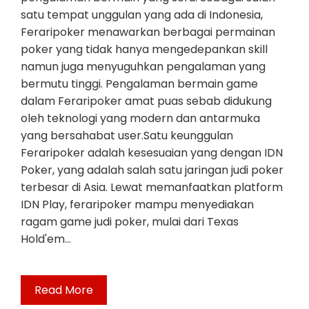
satu tempat unggulan yang ada di Indonesia,
Feraripoker menawarkan berbagai permainan
poker yang tidak hanya mengedepankan skill
namun juga menyuguhkan pengalaman yang
bermutu tinggi. Pengalaman bermain game
dalam Feraripoker amat puas sebab didukung
oleh teknologi yang modern dan antarmuka
yang bersahabat user.Satu keunggulan
Feraripoker adalah kesesuaian yang dengan IDN
Poker, yang adalah salah satu jaringan judi poker
terbesar di Asia. Lewat memanfaatkan platform
IDN Play, feraripoker mampu menyediakan
ragam game judi poker, mulai dari Texas
Hold'em…
Read More