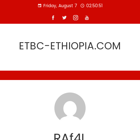
Skip
Friday, August 7
02:50:52
to
content
ETBC-ETHIOPIA.COM
RAf4L