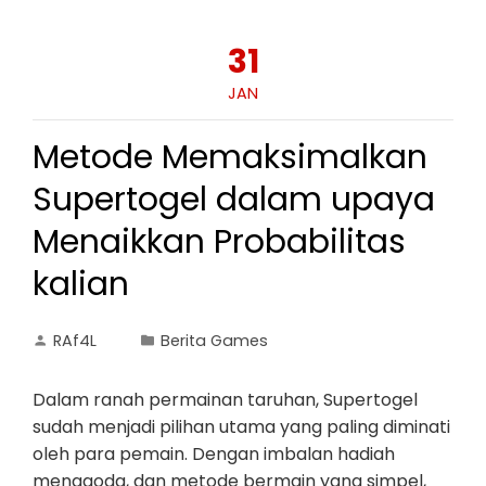
31
JAN
Metode Memaksimalkan
Supertogel dalam upaya
Menaikkan Probabilitas
kalian
RAf4L
Berita Games
Dalam ranah permainan taruhan, Supertogel
sudah menjadi pilihan utama yang paling diminati
oleh para pemain. Dengan imbalan hadiah
menggoda, dan metode bermain yang simpel,