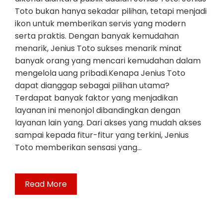
Toto bukan hanya sekadar pilihan, tetapi menjadi
ikon untuk memberikan servis yang modern
serta praktis. Dengan banyak kemudahan
menarik, Jenius Toto sukses menarik minat
banyak orang yang mencari kemudahan dalam
mengelola uang pribadi.Kenapa Jenius Toto
dapat dianggap sebagai pilihan utama?
Terdapat banyak faktor yang menjadikan
layanan ini menonjol dibandingkan dengan
layanan lain yang. Dari akses yang mudah akses
sampai kepada fitur-fitur yang terkini, Jenius
Toto memberikan sensasi yang…
Read More