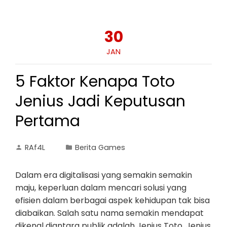
30
JAN
5 Faktor Kenapa Toto
Jenius Jadi Keputusan
Pertama
RAf4L
Berita Games
Dalam era digitalisasi yang semakin semakin
maju, keperluan dalam mencari solusi yang
efisien dalam berbagai aspek kehidupan tak bisa
diabaikan. Salah satu nama semakin mendapat
dikenal diantara publik adalah Jenius Toto. Jenius