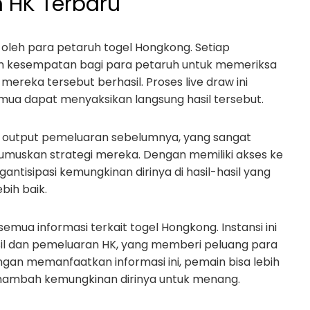
 HK Terbaru
n oleh para petaruh togel Hongkong. Setiap
 kesempatan bagi para petaruh untuk memeriksa
ereka tersebut berhasil. Proses live draw ini
mua dapat menyaksikan langsung hasil tersebut.
 output pemeluaran sebelumnya, yang sangat
umuskan strategi mereka. Dengan memiliki akses ke
ntisipasi kemungkinan dirinya di hasil-hasil yang
ih baik.
mua informasi terkait togel Hongkong. Instansi ini
il dan pemeluaran HK, yang memberi peluang para
ngan memanfaatkan informasi ini, pemain bisa lebih
menambah kemungkinan dirinya untuk menang.