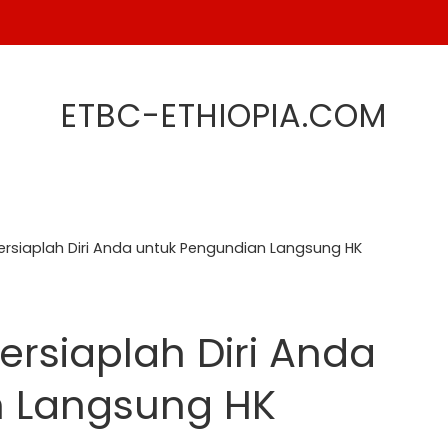
ETBC-ETHIOPIA.COM
 Bersiaplah Diri Anda untuk Pengundian Langsung HK
Bersiaplah Diri Anda
n Langsung HK