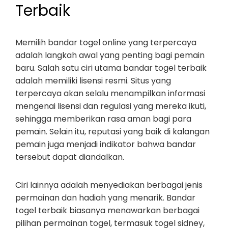
Terbaik
Memilih bandar togel online yang terpercaya
adalah langkah awal yang penting bagi pemain
baru. Salah satu ciri utama bandar togel terbaik
adalah memiliki lisensi resmi. Situs yang
terpercaya akan selalu menampilkan informasi
mengenai lisensi dan regulasi yang mereka ikuti,
sehingga memberikan rasa aman bagi para
pemain. Selain itu, reputasi yang baik di kalangan
pemain juga menjadi indikator bahwa bandar
tersebut dapat diandalkan.
Ciri lainnya adalah menyediakan berbagai jenis
permainan dan hadiah yang menarik. Bandar
togel terbaik biasanya menawarkan berbagai
pilihan permainan togel, termasuk togel sidney,