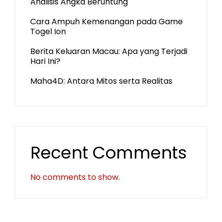
Analisis Angka Beruntung
Cara Ampuh Kemenangan pada Game
Togel Ion
Berita Keluaran Macau: Apa yang Terjadi
Hari Ini?
Maha4D: Antara Mitos serta Realitas
Recent Comments
No comments to show.