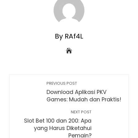
By RAf4L
PREVIOUS POST
Download Aplikasi PKV
Games: Mudah dan Praktis!
NEXT POST
Slot Bet 100 dan 200: Apa
yang Harus Diketahui
Pemain?