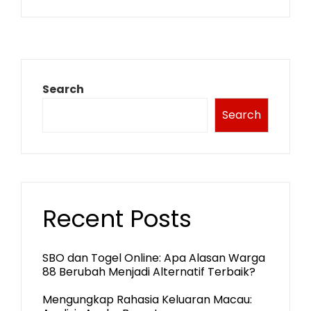
Search
Search
Recent Posts
SBO dan Togel Online: Apa Alasan Warga
88 Berubah Menjadi Alternatif Terbaik?
Mengungkap Rahasia Keluaran Macau: