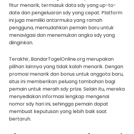
fitur menarik, termasuk data sdy yang up-to-
date dan pengeluaran sdy yang cepat. Platform
ini juga memiliki antarmuka yang ramah
pengguna, memudahkan pemain baru untuk
menavigasi dan menemukan angka sdy yang
diinginkan.
Terakhir, BandarTogelOnline.org merupakan
pilihan lainnya yang tidak kalah menarik. Dengan
promosi menarik dan bonus untuk anggota baru,
situs ini memberikan peluang tambahan bagi
pemain untuk meraih sdy prize. Selain itu, mereka
menyediakan informasi lengkap mengenai
nomor sdy hari ini, sehingga pemain dapat
membuat keputusan yang lebih baik saat
bertaruh.