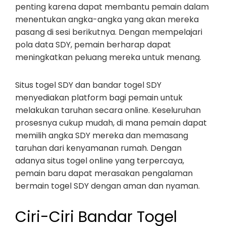
penting karena dapat membantu pemain dalam
menentukan angka-angka yang akan mereka
pasang di sesi berikutnya. Dengan mempelajari
pola data SDY, pemain berharap dapat
meningkatkan peluang mereka untuk menang.
Situs togel SDY dan bandar togel SDY
menyediakan platform bagi pemain untuk
melakukan taruhan secara online. Keseluruhan
prosesnya cukup mudah, di mana pemain dapat
memilih angka SDY mereka dan memasang
taruhan dari kenyamanan rumah. Dengan
adanya situs togel online yang terpercaya,
pemain baru dapat merasakan pengalaman
bermain togel SDY dengan aman dan nyaman.
Ciri-Ciri Bandar Togel