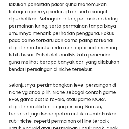
lakukan penelitian pasar guna menemukan
kategori game yg sedang tren serta sangat
diperhatikan. Sebagai contoh, permainan daring,
permainan luring, serta permainan tanpa biaya
umumnya menarik perhatian pengguna. Fokus
pada game terbaru dan game paling terkenal
dapat membantu anda mencapai audiens yang
lebih besar. Pakai alat analisis kata pencarian
guna melihat berapa banyak cari yang dilakukan
kendati persaingan di niche tersebut.
Selanjutnya, pertimbangkan level persaingan di
niche yg anda pilih. Niche sebagai contoh game
RPG, game battle royale, atau game MOBA
dapat memiliki berbagai pesaing. Namun,
terdapat juga kesempatan untuk memfokuskan
sub-niche, seperti permainan offline terbaik
untuk Android atau permainan untuk anak-anak,