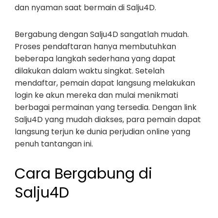
dan nyaman saat bermain di Salju4D.
Bergabung dengan Salju4D sangatlah mudah.
Proses pendaftaran hanya membutuhkan
beberapa langkah sederhana yang dapat
dilakukan dalam waktu singkat. Setelah
mendaftar, pemain dapat langsung melakukan
login ke akun mereka dan mulai menikmati
berbagai permainan yang tersedia. Dengan link
Salju4D yang mudah diakses, para pemain dapat
langsung terjun ke dunia perjudian online yang
penuh tantangan ini.
Cara Bergabung di
Salju4D