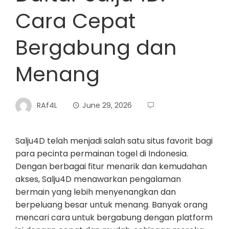
Cara Cepat
Bergabung dan
Menang
RAf4L
June 29, 2026
Salju4D telah menjadi salah satu situs favorit bagi
para pecinta permainan togel di Indonesia.
Dengan berbagai fitur menarik dan kemudahan
akses, Salju4D menawarkan pengalaman
bermain yang lebih menyenangkan dan
berpeluang besar untuk menang. Banyak orang
mencari cara untuk bergabung dengan platform