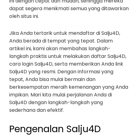
ini dengan cepat dan mudah, sehingga mereka
dapat segera menikmati semua yang ditawarkan
oleh situs ini.
Jika Anda tertarik untuk mendaftar di Salju4D,
Anda berada di tempat yang tepat. Dalam
artikel ini, kami akan membahas langkah-
langkah praktis untuk melakukan daftar Salju4D,
cara login Salju4D, serta memberikan Anda link
Salju4D yang resmi. Dengan informasi yang
tepat, Anda bisa mulai bermain dan
berkesempatan meraih kemenangan yang Anda
impikan. Mari kita mulai perjalanan Anda di
Salju4D dengan langkah-langkah yang
sederhana dan efektif.
Pengenalan Salju4D