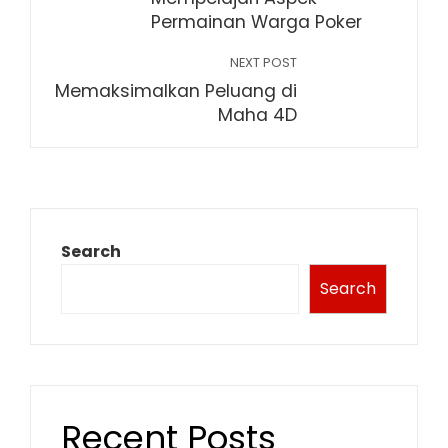
Permainan Warga Poker
NEXT POST
Memaksimalkan Peluang di
Maha 4D
Search
Search
Recent Posts