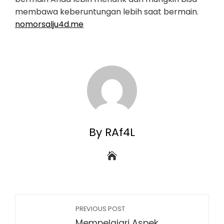
membawa keberuntungan lebih saat bermain.
nomorsalju4d.me
By RAf4L
PREVIOUS POST
Mempelajari Aspek