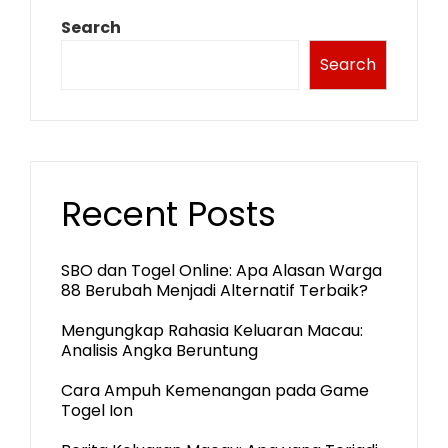
Search
Search
Recent Posts
SBO dan Togel Online: Apa Alasan Warga
88 Berubah Menjadi Alternatif Terbaik?
Mengungkap Rahasia Keluaran Macau:
Analisis Angka Beruntung
Cara Ampuh Kemenangan pada Game
Togel Ion