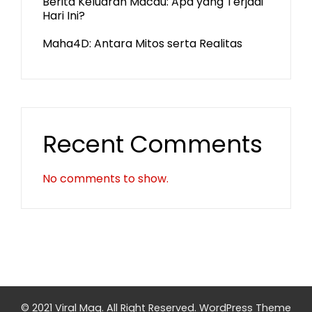
Berita Keluaran Macau: Apa yang Terjadi
Hari Ini?
Maha4D: Antara Mitos serta Realitas
Recent Comments
No comments to show.
© 2021 Viral Mag. All Right Reserved.
WordPress Theme