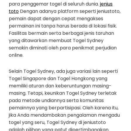
para penggemar togel di seluruh dunia.
jenius
toto
Dengan adanya platform seperti jeniustoto,
pemain dapat dengan cepat mengakses
permainan ini tanpa harus berada di lokasi fisik.
Fasilitas bermain serta berbagai jenis taruhan
yang ditawarkan membuat Togel Sydney
semakin diminati oleh para penikmat perjudian
online.
Selain Togel Sydney, ada juga variasi lain seperti
Togel Singapore dan Togel Hongkong yang
memiliki aturan dan keberuntungan masing-
masing. Tetapi, keunikan Togel Sydney terletak
pada metode undiannya serta komunitas
pemainnya yang berpartisipasi. Oleh karena itu,
jika Anda mendambakan pengalaman mengadu
togel yang seru, Togel Sydney di jeniustoto
adalah pilihan yang patut dipertimbangkan.