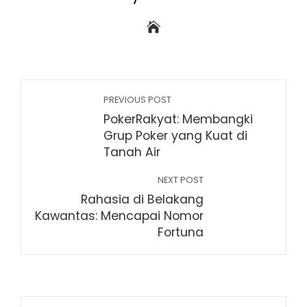
PREVIOUS POST
PokerRakyat: Membangki
Grup Poker yang Kuat di
Tanah Air
NEXT POST
Rahasia di Belakang
Kawantas: Mencapai Nomor
Fortuna