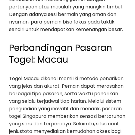
pertanyaan atau masalah yang mungkin timbul.
Dengan adanya sesi bermain yang aman dan
nyaman, para pemain bisa fokus pada taktik
sendiri untuk mendapatkan kemenangan besar.
Perbandingan Pasaran
Togel: Macau
Togel Macau dikenal memiliki metode penarikan
yang jelas dan akurat. Pemain dapat merasakan
berbagai tipe pasaran, serta waktu penarikan
yang selalu terjadwal tiap harian. Melalui sistem
pengundian yang inovatif dan menarik, pasaran
togel Singapura memberikan sensasi bertaruhan
yang seru dan terpercaya. Selain itu, situs cont
jeniustoto menyediakan kemudahan akses bagi