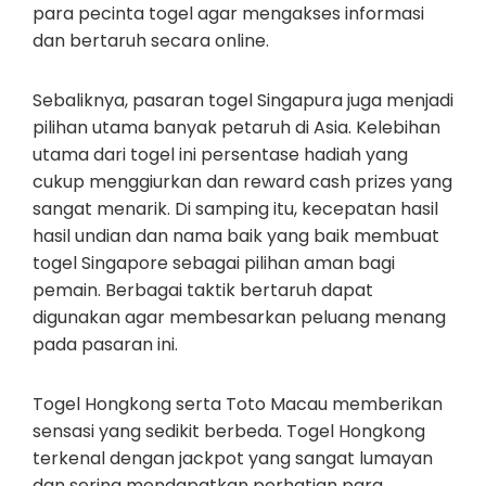
para pecinta togel agar mengakses informasi
dan bertaruh secara online.
Sebaliknya, pasaran togel Singapura juga menjadi
pilihan utama banyak petaruh di Asia. Kelebihan
utama dari togel ini persentase hadiah yang
cukup menggiurkan dan reward cash prizes yang
sangat menarik. Di samping itu, kecepatan hasil
hasil undian dan nama baik yang baik membuat
togel Singapore sebagai pilihan aman bagi
pemain. Berbagai taktik bertaruh dapat
digunakan agar membesarkan peluang menang
pada pasaran ini.
Togel Hongkong serta Toto Macau memberikan
sensasi yang sedikit berbeda. Togel Hongkong
terkenal dengan jackpot yang sangat lumayan
dan sering mendapatkan perhatian para