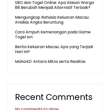
SBO dan Togel Online: Apa Alasan Warga
88 Berubah Menjadi Alternatif Terbaik?
Mengungkap Rahasia Keluaran Macau:
Analisis Angka Beruntung
Cara Ampuh Kemenangan pada Game
Togel Ion
Berita Keluaran Macau: Apa yang Terjadi
Hari Ini?
Maha4D: Antara Mitos serta Realitas
Recent Comments
No comments to show.