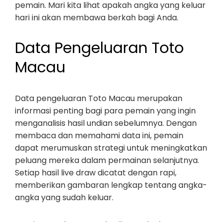
pemain. Mari kita lihat apakah angka yang keluar
hari ini akan membawa berkah bagi Anda.
Data Pengeluaran Toto
Macau
Data pengeluaran Toto Macau merupakan
informasi penting bagi para pemain yang ingin
menganalisis hasil undian sebelumnya. Dengan
membaca dan memahami data ini, pemain
dapat merumuskan strategi untuk meningkatkan
peluang mereka dalam permainan selanjutnya.
Setiap hasil live draw dicatat dengan rapi,
memberikan gambaran lengkap tentang angka-
angka yang sudah keluar.