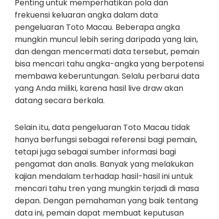
Penting untuk memperhatikan pola dan
frekuensi keluaran angka dalam data
pengeluaran Toto Macau. Beberapa angka
mungkin muncul lebih sering daripada yang lain,
dan dengan mencermati data tersebut, pemain
bisa mencari tahu angka-angka yang berpotensi
membawa keberuntungan. Selalu perbarui data
yang Anda miliki, karena hasil live draw akan
datang secara berkala.
Selain itu, data pengeluaran Toto Macau tidak
hanya berfungsi sebagai referensi bagi pemain,
tetapi juga sebagai sumber informasi bagi
pengamat dan analis. Banyak yang melakukan
kajian mendalam terhadap hasil-hasil ini untuk
mencari tahu tren yang mungkin terjadi di masa
depan. Dengan pemahaman yang baik tentang
data ini, pemain dapat membuat keputusan