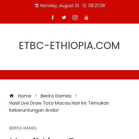
Skip
Monday, August 10
08:21:08
to
content
ETBC-ETHIOPIA.COM
Home
Berita Games
Hasil Live Draw Toto Macau Hari Ini: Temukan
Keberuntungan Anda!
BERITA GAMES