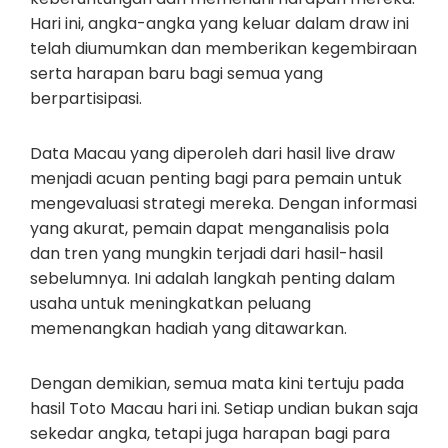
Hari ini, angka-angka yang keluar dalam draw ini
telah diumumkan dan memberikan kegembiraan
serta harapan baru bagi semua yang
berpartisipasi.
Data Macau yang diperoleh dari hasil live draw
menjadi acuan penting bagi para pemain untuk
mengevaluasi strategi mereka. Dengan informasi
yang akurat, pemain dapat menganalisis pola
dan tren yang mungkin terjadi dari hasil-hasil
sebelumnya. Ini adalah langkah penting dalam
usaha untuk meningkatkan peluang
memenangkan hadiah yang ditawarkan.
Dengan demikian, semua mata kini tertuju pada
hasil Toto Macau hari ini. Setiap undian bukan saja
sekedar angka, tetapi juga harapan bagi para