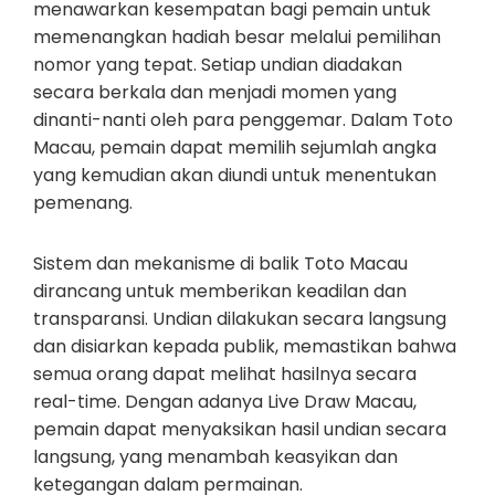
menawarkan kesempatan bagi pemain untuk
memenangkan hadiah besar melalui pemilihan
nomor yang tepat. Setiap undian diadakan
secara berkala dan menjadi momen yang
dinanti-nanti oleh para penggemar. Dalam Toto
Macau, pemain dapat memilih sejumlah angka
yang kemudian akan diundi untuk menentukan
pemenang.
Sistem dan mekanisme di balik Toto Macau
dirancang untuk memberikan keadilan dan
transparansi. Undian dilakukan secara langsung
dan disiarkan kepada publik, memastikan bahwa
semua orang dapat melihat hasilnya secara
real-time. Dengan adanya Live Draw Macau,
pemain dapat menyaksikan hasil undian secara
langsung, yang menambah keasyikan dan
ketegangan dalam permainan.