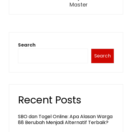
Master
Search
Search
Recent Posts
SBO dan Togel Online: Apa Alasan Warga
88 Berubah Menjadi Alternatif Terbaik?