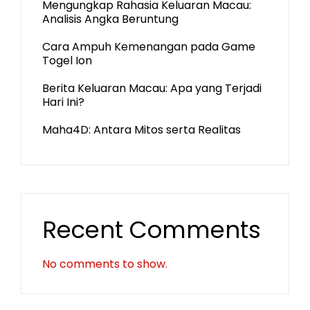
Mengungkap Rahasia Keluaran Macau:
Analisis Angka Beruntung
Cara Ampuh Kemenangan pada Game
Togel Ion
Berita Keluaran Macau: Apa yang Terjadi
Hari Ini?
Maha4D: Antara Mitos serta Realitas
Recent Comments
No comments to show.