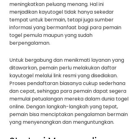
meningkatkan peluang menang. Hal ini
menjadikan kayutogel tidak hanya sekedar
tempat untuk bermain, tetapi juga sumber
informasi yang bermanfaat bagi para pemain
togel pemula maupun yang sudah
berpengalaman.
Untuk bergabung dan menikmati layanan yang
ditawarkan, pemain perlu melakukan daftar
kayutogel melalui link resmi yang disediakan.
Proses pendaftaran biasanya cukup sederhana
dan cepat, sehingga para pemain dapat segera
memulai petualangan mereka dalam dunia togel
online. Dengan langkah-langkah yang tepat,
pemain bisa menciptakan pengalaman bermain
yang menyenangkan dan menguntungkan.