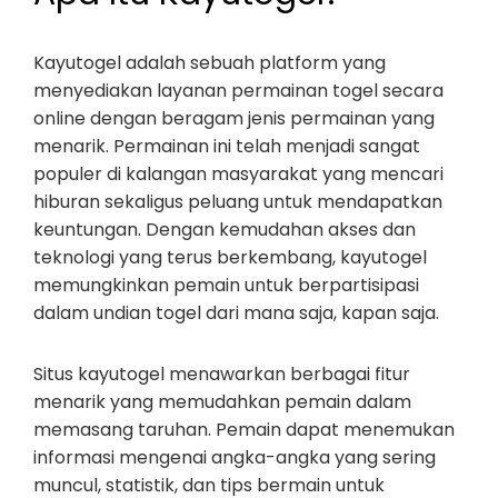
Kayutogel adalah sebuah platform yang
menyediakan layanan permainan togel secara
online dengan beragam jenis permainan yang
menarik. Permainan ini telah menjadi sangat
populer di kalangan masyarakat yang mencari
hiburan sekaligus peluang untuk mendapatkan
keuntungan. Dengan kemudahan akses dan
teknologi yang terus berkembang, kayutogel
memungkinkan pemain untuk berpartisipasi
dalam undian togel dari mana saja, kapan saja.
Situs kayutogel menawarkan berbagai fitur
menarik yang memudahkan pemain dalam
memasang taruhan. Pemain dapat menemukan
informasi mengenai angka-angka yang sering
muncul, statistik, dan tips bermain untuk