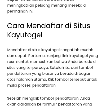
meningkatkan peluang menang mereka di
permainan ini.
Cara Mendaftar di Situs
Kayutogel
Mendaftar di situs kayutogel sangatlah mudah
dan cepat. Pertama, kunjungi link kayutogel yang
resmi untuk memastikan bahwa Anda berada di
situs yang terpercaya. Setelah itu, cari tombol
pendaftaran yang biasanya berada di bagian
atas halaman utama. Klik tombol tersebut untuk
mulai proses pendaftaran.
Setelah mengklik tombol pendaftaran, Anda
akan diarahkan ke formulir pendaftaran yang