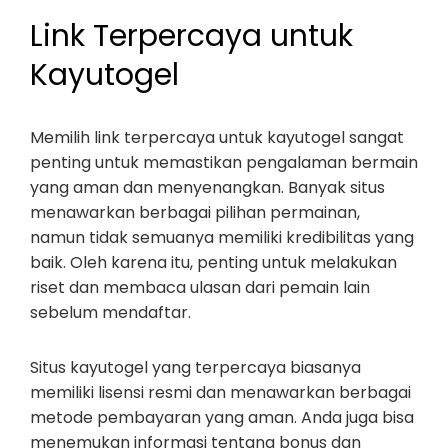
Link Terpercaya untuk
Kayutogel
Memilih link terpercaya untuk kayutogel sangat
penting untuk memastikan pengalaman bermain
yang aman dan menyenangkan. Banyak situs
menawarkan berbagai pilihan permainan,
namun tidak semuanya memiliki kredibilitas yang
baik. Oleh karena itu, penting untuk melakukan
riset dan membaca ulasan dari pemain lain
sebelum mendaftar.
Situs kayutogel yang terpercaya biasanya
memiliki lisensi resmi dan menawarkan berbagai
metode pembayaran yang aman. Anda juga bisa
menemukan informasi tentang bonus dan