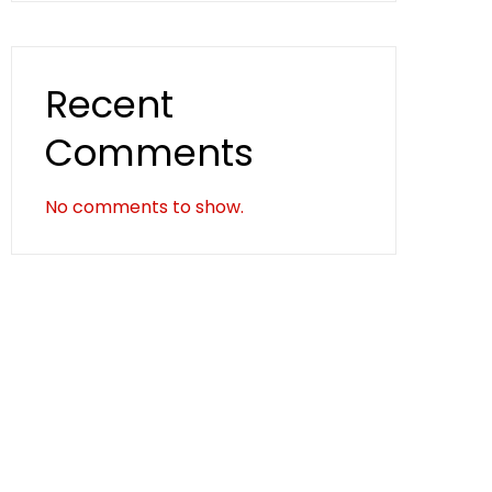
Recent
Comments
No comments to show.