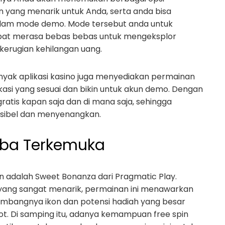
n yang menarik untuk Anda, serta anda bisa
alam mode demo. Mode tersebut anda untuk
apat merasa bebas bebas untuk mengeksplor
kerugian kehilangan uang.
anyak aplikasi kasino juga menyediakan permainan
asi yang sesuai dan bikin untuk akun demo. Dengan
gratis kapan saja dan di mana saja, sehingga
ksibel dan menyenangkan.
oba Terkemuka
 adalah Sweet Bonanza dari Pragmatic Play.
yang sangat menarik, permainan ini menawarkan
umbangnya ikon dan potensi hadiah yang besar
t. Di samping itu, adanya kemampuan free spin