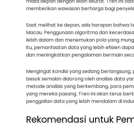
masa depan dengan lebih akurat. Tren ini tid
memberikan wawasan berharga bagi penyel
Saat melihat ke depan, ada harapan bahwa te
Macau. Penggunaan algoritma dan kecerdas
lebih dalam dan menemukan pola yang mungkin 
itu, pemanfaatan data yang lebih efisien da
dan meningkatkan pengalaman bermain seca
Mengingat kondisi yang sedang berlangsung, p
besok semakin didorong oleh analisis data ya
metode analisis yang berkembang, para pemai
yang mereka pasang. Tren ini akan terus be
penggalian data yang lebih mendalam di industr
Rekomendasi untuk Pe