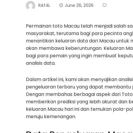
RAf4L
June 26, 2026
Permainan toto Macau telah menjadi salah sa
masyarakat, terutama bagi para pecinta angka
menantikan keluaran data dari Macau untuk 
akan membawa keberuntungan. Keluaran Maca
bagi para pemain yang ingin membuat keputus
analisis data.
Dalam artikel ini, kami akan menyajikan ana
pengeluaran terbaru yang dapat membantu 
Dengan membahas berbagai aspek dari Toto
memberikan prediksi yang lebih akurat dan b
keluaran Macau hari ini dan temukan pola-p
menuju kemenangan.