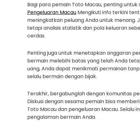
Bagi para pemain Toto Macau, penting untuk
Pengeluaran Macau
Mengikuti info terkini t
meningkatkan peluang Anda untuk menang. 
tetapi analisis statistik dan pola keluaran 
cerdas.
Penting juga untuk menetapkan anggaran per
bermain melebihi batas yang telah Anda teta
uang, Anda dapat menikmati permainan tanpa 
selalu bermain dengan bijak.
Terakhir, bergabunglah dengan komunitas pema
Diskusi dengan sesama pemain bisa memberi
Toto Macau dan pengeluaran Macau. Selalu i
pengalaman bermain Anda.