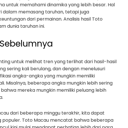
usaha untuk memahami dinamika yang lebih besar. Hal
iri dalam memasang taruhan, tetapi juga
ntungan dari permainan. Analisis hasil Toto
m dunia taruhan ini.
 Sebelumnya
ng untuk melihat tren yang terlihat dari hasil-hasil
g sering kali berulang, dan dengan menelusuri
ifikasi angka-angka yang mungkin memiliki
i. Misalnya, beberapa angka mungkin lebih sering
 bahwa mereka mungkin memiliki peluang lebih
a.
au dari beberapa minggu terakhir, kita dapat
g populer. Toto Macau mencatat bahwa beberapa
ul kini mulai mendapat perhatian lebih dari para