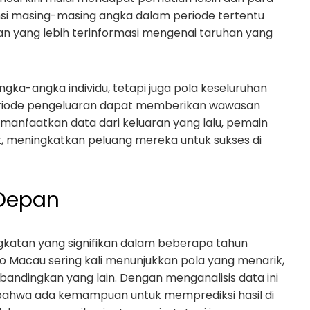
si masing-masing angka dalam periode tertentu
yang lebih terinformasi mengenai taruhan yang
ngka-angka individu, tetapi juga pola keseluruhan
periode pengeluaran dapat memberikan wawasan
manfaatkan data dari keluaran yang lalu, pemain
t, meningkatkan peluang mereka untuk sukses di
 Depan
katan yang signifikan dalam beberapa tahun
oto Macau sering kali menunjukkan pola yang menarik,
ibandingkan yang lain. Dengan menganalisis data ini
ahwa ada kemampuan untuk memprediksi hasil di