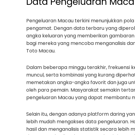
Data Pengeluaran Macau
Pengeluaran Macau terkini menunjukkan pola
pengamat. Dengan data terbaru yang diperole
angka keluaran yang memberikan gambaran te
bagi mereka yang mencoba menganalisis dan
Toto Macau.
Dalam beberapa minggu terakhir, frekuensi 
muncul, serta kombinasi yang kurang diperhati
memetakan angka-angka favorit dan juga unt
oleh para pemain. Masyarakat semakin tertar
pengeluaran Macau yang dapat membantu m
Selain itu, dengan adanya platform daring yan
lebih mudah mengakses data pengeluaran. Ha
hasil dan menganalisis statistik secara lebih