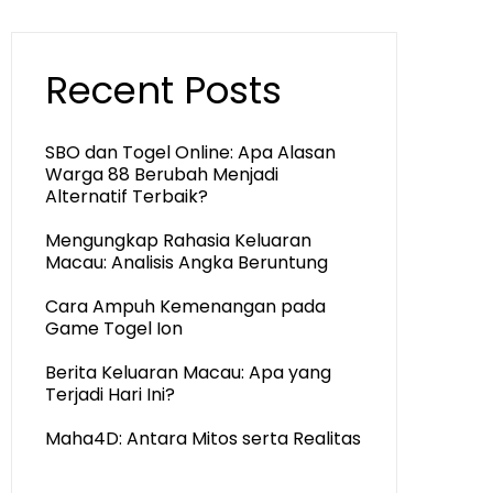
Recent Posts
SBO dan Togel Online: Apa Alasan
Warga 88 Berubah Menjadi
Alternatif Terbaik?
Mengungkap Rahasia Keluaran
Macau: Analisis Angka Beruntung
Cara Ampuh Kemenangan pada
Game Togel Ion
Berita Keluaran Macau: Apa yang
Terjadi Hari Ini?
Maha4D: Antara Mitos serta Realitas