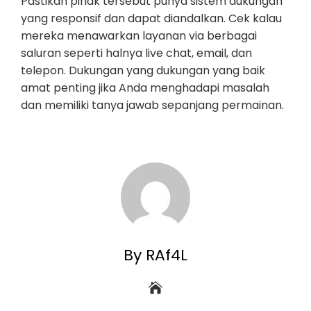
Pastikan pihak tersebut punya sistem dukungan
yang responsif dan dapat diandalkan. Cek kalau
mereka menawarkan layanan via berbagai
saluran seperti halnya live chat, email, dan
telepon. Dukungan yang dukungan yang baik
amat penting jika Anda menghadapi masalah
dan memiliki tanya jawab sepanjang permainan.
By RAf4L