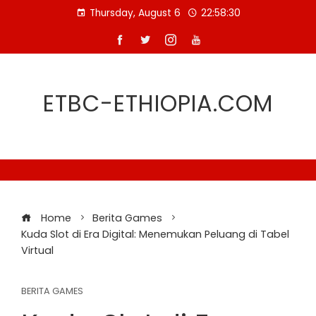
Skip
Thursday, August 6
22:58:30
to
content
ETBC-ETHIOPIA.COM
Home
Berita Games
Kuda Slot di Era Digital: Menemukan Peluang di Tabel
Virtual
BERITA GAMES