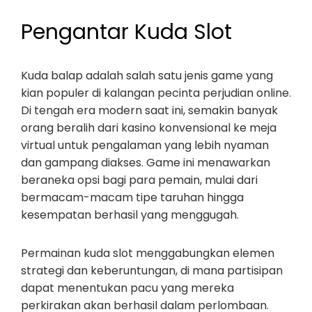
Pengantar Kuda Slot
Kuda balap adalah salah satu jenis game yang
kian populer di kalangan pecinta perjudian online.
Di tengah era modern saat ini, semakin banyak
orang beralih dari kasino konvensional ke meja
virtual untuk pengalaman yang lebih nyaman
dan gampang diakses. Game ini menawarkan
beraneka opsi bagi para pemain, mulai dari
bermacam-macam tipe taruhan hingga
kesempatan berhasil yang menggugah.
Permainan kuda slot menggabungkan elemen
strategi dan keberuntungan, di mana partisipan
dapat menentukan pacu yang mereka
perkirakan akan berhasil dalam perlombaan.