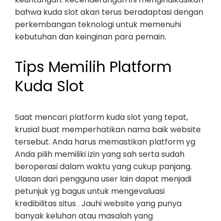
bahwa kuda slot akan terus beradaptasi dengan
perkembangan teknologi untuk memenuhi
kebutuhan dan keinginan para pemain.
Tips Memilih Platform
Kuda Slot
Saat mencari platform kuda slot yang tepat,
krusial buat memperhatikan nama baik website
tersebut. Anda harus memastikan platform yg
Anda pilih memiliki izin yang sah serta sudah
beroperasi dalam waktu yang cukup panjang.
Ulasan dari pengguna user lain dapat menjadi
petunjuk yg bagus untuk mengevaluasi
kredibilitas situs . Jauhi website yang punya
banyak keluhan atau masalah yang