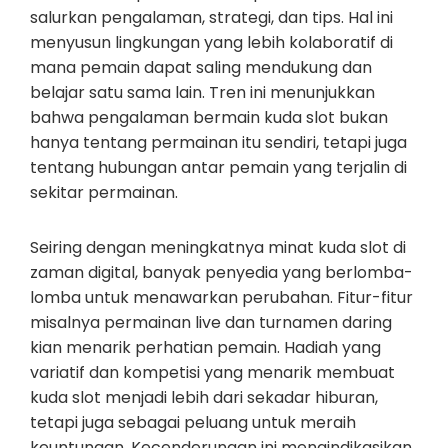
salurkan pengalaman, strategi, dan tips. Hal ini
menyusun lingkungan yang lebih kolaboratif di
mana pemain dapat saling mendukung dan
belajar satu sama lain. Tren ini menunjukkan
bahwa pengalaman bermain kuda slot bukan
hanya tentang permainan itu sendiri, tetapi juga
tentang hubungan antar pemain yang terjalin di
sekitar permainan.
Seiring dengan meningkatnya minat kuda slot di
zaman digital, banyak penyedia yang berlomba-
lomba untuk menawarkan perubahan. Fitur-fitur
misalnya permainan live dan turnamen daring
kian menarik perhatian pemain. Hadiah yang
variatif dan kompetisi yang menarik membuat
kuda slot menjadi lebih dari sekadar hiburan,
tetapi juga sebagai peluang untuk meraih
keuntungan. Kecenderungan ini mengindikasikan