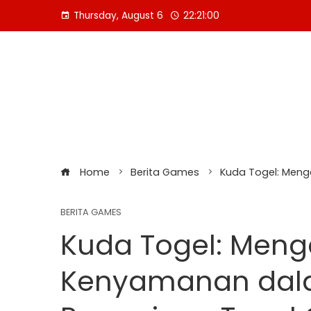
Skip
Thursday, August 6
22:21:01
to
content
Home
Berita Games
Kuda Togel: Meng
BERITA GAMES
Kuda Togel: Meng
Kenyamanan dal