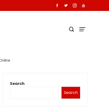
Online
Search
Search