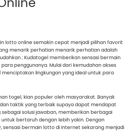
Online
lotto online semakin cepat menjadi pilihan favorit
 yang menarik perhatian menarik perhatian adalah
emudahkan ; Kudatogel memberikan sensasi bermain
k para penggunanya. Mulai dari kemudahan akses
l menciptakan lingkungan yang ideal untuk para
nan togel, kian populer oleh masyarakat. Banyak
dan taktik yang terbaik supaya dapat mendapat
g sebagai solusi jawaban, memberikan berbagai
 untuk bertaruh dengan lebih yakin. Dengan
sensasi bermain lotto di internet sekarang menjadi