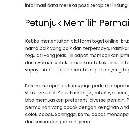
informasi data mereka pasti tetap terlindungi
Petunjuk Memilih Permai
Ketika menentukan platform togel online, kr
nama baik yang baik dan terpercaya. Pastikan 
regulasi yang jelas. Ini dapat memberikan j
dan nyaman untuk dimainkan. Lakukan riset te
supaya Anda dapat membuat pilihan yang te
Selain itu, reputasi, kamu juga perlu mempe
situs tersebut. Situs kudatogel, misalnya, s
bisa memuaskan preferensi diverse pemain. P
permainan yang cocok dengan keinginan Anda
colok bebas. Sehingga, kamu dapat mendapa
dan sesuai dengan keinginan.