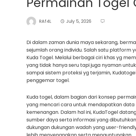
Permainan Togel 
RAf4L
July 5, 2026
Di dalam zaman dunia maya sekarang, bermain 
sejumlah orang individu. Salah satu platform
Kuda Togel. Melalui berbagai ciri khas yg m
yang tidak hanya seru tapi juga nyaman untu
sampai sistem proteksi yg terjamin, Kudatoge
penggemar togel.
Kuda togel, dalam bagian dari konsep permai
yang mencari cara untuk mendapatkan data 
kemenangan. Dalam hal ini, KudaTogel datan
sumber daya serta informasi yang dibutuhkan
dukungan dukungan wadah yang user-friendly, 
lebih menyenangkan serta menguntungkan.