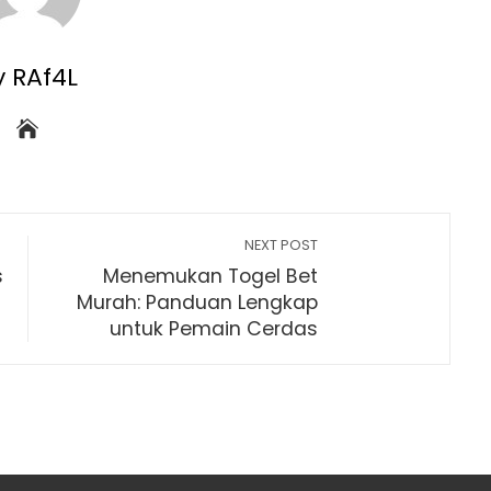
y RAf4L
NEXT POST
s
Menemukan Togel Bet
Murah: Panduan Lengkap
untuk Pemain Cerdas