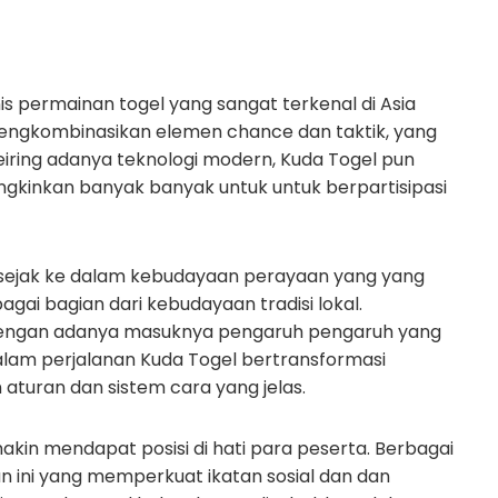
 permainan togel yang sangat terkenal di Asia
mengkombinasikan elemen chance dan taktik, yang
iring adanya teknologi modern, Kuda Togel pun
ungkinkan banyak banyak untuk untuk berpartisipasi
k sejak ke dalam kebudayaan perayaan yang yang
gai bagian dari kebudayaan tradisi lokal.
 dengan adanya masuknya pengaruh pengaruh yang
am perjalanan Kuda Togel bertransformasi
aturan dan sistem cara yang jelas.
kin mendapat posisi di hati para peserta. Berbagai
n ini yang memperkuat ikatan sosial dan dan