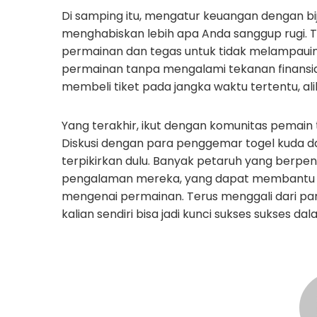
Di samping itu, mengatur keuangan dengan bija
menghabiskan lebih apa Anda sanggup rugi. Te
permainan dan tegas untuk tidak melampauin
permainan tanpa mengalami tekanan finansia
membeli tiket pada jangka waktu tertentu, alih-
Yang terakhir, ikut dengan komunitas pemai
Diskusi dengan para penggemar togel kuda 
terpikirkan dulu. Banyak petaruh yang berp
pengalaman mereka, yang dapat membantu A
mengenai permainan. Terus menggali dari pa
kalian sendiri bisa jadi kunci sukses sukses da