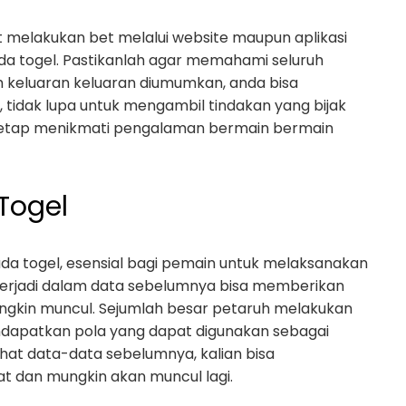
 melakukan bet melalui website maupun aplikasi
a togel. Pastikanlah agar memahami seluruh
h keluaran keluaran diumumkan, anda bisa
tidak lupa untuk mengambil tindakan yang bijak
tetap menikmati pengalaman bermain bermain
Togel
a togel, esensial bagi pemain untuk melaksanakan
 terjadi dalam data sebelumnya bisa memberikan
ngkin muncul. Sejumlah besar petaruh melakukan
endapatkan pola yang dapat digunakan sebagai
at data-data sebelumnya, kalian bisa
hat dan mungkin akan muncul lagi.