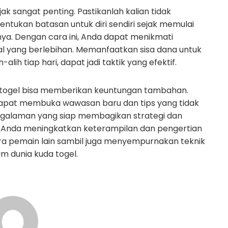
k sangat penting. Pastikanlah kalian tidak
ntukan batasan untuk diri sendiri sejak memulai
ya. Dengan cara ini, Anda dapat menikmati
l yang berlebihan. Memanfaatkan sisa dana untuk
alih tiap hari, dapat jadi taktik yang efektif.
n togel bisa memberikan keuntungan tambahan.
dapat membuka wawasan baru dan tips yang tidak
engalaman yang siap membagikan strategi dan
nda meningkatkan keterampilan dan pengertian
ra pemain lain sambil juga menyempurnakan teknik
lam dunia kuda togel.