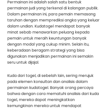
Permainan ini adalah salah satu bentuk
permainan judi yang terkenal di kalangan publik.
Dalam permainan ini, para pemain memasang
taruhan dengan memprediksi angka yang keluar
dalam undian. Kudatogel mendapat banyak
minat sebab menawarkan peluang kepada
pemain untuk meraih keuntungan banyak
dengan modal yang cukup minim. Selain itu,
keberadaan beragam strategi yang bisa
digunakan menjadikan permainan ini semakin
seru untuk dijajal.
Kuda dari togel, di sebelah lain, sering merujuk
pada elemen konsultan dan analisis dalam
permainan kudatogel. Banyak orang percaya
bahwa dengan cara mematuhi analisis dari kuda
togel, mereka dapat meningkatkan
kemungkinan mereka untuk mendapat