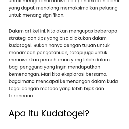
untuk mengetahui bahwa ada pendekatan alami
yang dapat menolong memaksimalkan peluang
untuk menang signifikan.
Dalam artikel ini, kita akan mengupas beberapa
strategi dan tips yang bisa dilakukan dalam
kudatogel. Bukan hanya dengan tujuan untuk
menambah pengetahuan, tetapi juga untuk
menawarkan pemahaman yang lebih dalam
bagi pengguna yang ingin mendapatkan
kemenangan. Mari kita eksplorasi bersama,
bagaimana mencapai kemenangan dalam kuda
togel dengan metode yang lebih bijak dan
terencana.
Apa Itu Kudatogel?