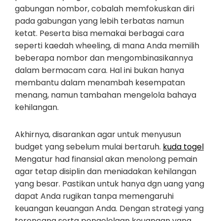
gabungan nombor, cobalah memfokuskan diri
pada gabungan yang lebih terbatas namun
ketat. Peserta bisa memakai berbagai cara
seperti kaedah wheeling, di mana Anda memilih
beberapa nombor dan mengombinasikannya
dalam bermacam cara. Hal ini bukan hanya
membantu dalam menambah kesempatan
menang, namun tambahan mengelola bahaya
kehilangan.
Akhirnya, disarankan agar untuk menyusun
budget yang sebelum mulai bertaruh.
kuda togel
Mengatur had finansial akan menolong pemain
agar tetap disiplin dan meniadakan kehilangan
yang besar. Pastikan untuk hanya dgn uang yang
dapat Anda rugikan tanpa memengaruhi
keuangan keuangan Anda. Dengan strategi yang
terencana serta pengelolaan keuangan yang