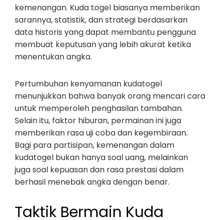
kemenangan. Kuda togel biasanya memberikan
sarannya, statistik, dan strategi berdasarkan
data historis yang dapat membantu pengguna
membuat keputusan yang lebih akurat ketika
menentukan angka.
Pertumbuhan kenyamanan kudatogel
menunjukkan bahwa banyak orang mencari cara
untuk memperoleh penghasilan tambahan.
Selain itu, faktor hiburan, permainan ini juga
memberikan rasa uji coba dan kegembiraan.
Bagi para partisipan, kemenangan dalam
kudatogel bukan hanya soal uang, melainkan
juga soal kepuasan dan rasa prestasi dalam
berhasil menebak angka dengan benar.
Taktik Bermain Kuda