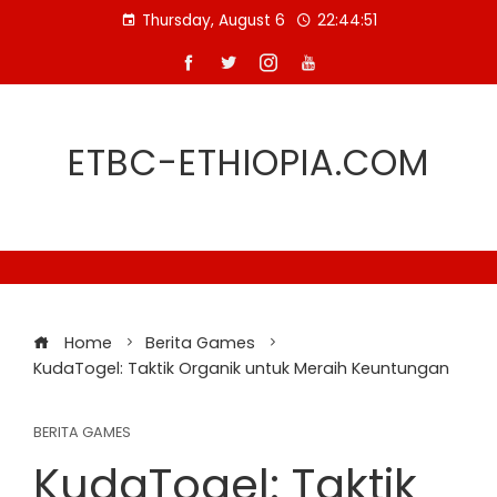
Skip
Thursday, August 6
22:44:51
to
content
ETBC-ETHIOPIA.COM
Home
Berita Games
KudaTogel: Taktik Organik untuk Meraih Keuntungan
BERITA GAMES
KudaTogel: Taktik