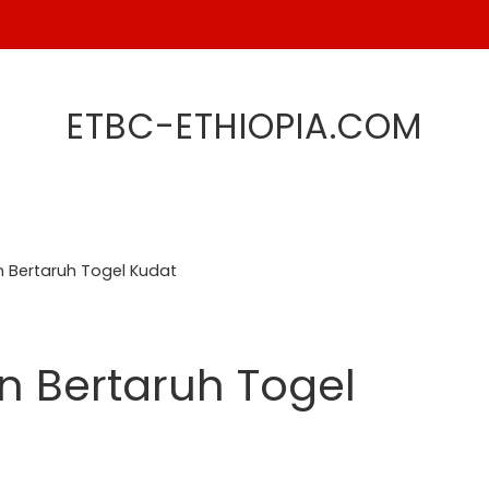
ETBC-ETHIOPIA.COM
n Bertaruh Togel Kudat
n Bertaruh Togel