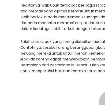
Realitanya, walaupun terdapat berbagai stra
ada metode yang dijamin berhasil untuk mera
lebih berfokus pada manajemen keuangan dan
daripada mencoba meramal output dari sudut 
dalam kudatogel lebih terkait dengan kebera
Salah satu aspek yang sering diabaikan adala
Contohnya, sesekali orang beranggapan jika
peluang mereka untuk untuk meraih kemena
jebakan karena dapat menyebabkan pemboro
permainan dari permainan itu sendiri. Oleh ka
untuk mengetahui batasan mereka serta berm