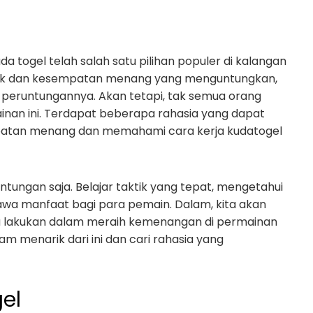
a togel telah salah satu pilihan populer di kalangan
rik dan kesempatan menang yang menguntungkan,
 peruntungannya. Akan tetapi, tak semua orang
nan ini. Terdapat beberapa rahasia yang dapat
atan menang dan memahami cara kerja kudatogel
tungan saja. Belajar taktik yang tepat, mengetahui
wa manfaat bagi para pemain. Dalam, kita akan
da lakukan dalam meraih kemenangan di permainan
am menarik dari ini dan cari rahasia yang
el