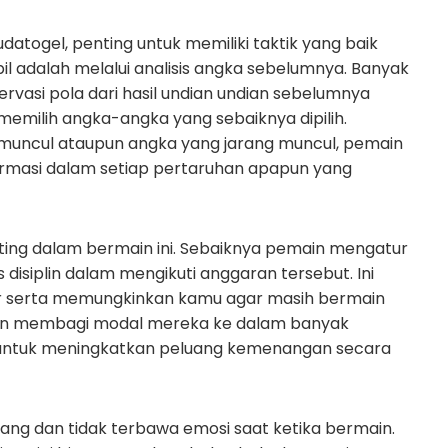
atogel, penting untuk memiliki taktik yang baik
il adalah melalui analisis angka sebelumnya. Banyak
vasi pola dari hasil undian undian sebelumnya
emilih angka-angka yang sebaiknya dipilih.
uncul ataupun angka yang jarang muncul, pemain
ormasi dalam setiap pertaruhan apapun yang
nting dalam bermain ini. Sebaiknya pemain mengatur
disiplin dalam mengikuti anggaran tersebut. Ini
ar serta memungkinkan kamu agar masih bermain
akan membagi modal mereka ke dalam banyak
, untuk meningkatkan peluang kemenangan secara
nang dan tidak terbawa emosi saat ketika bermain.