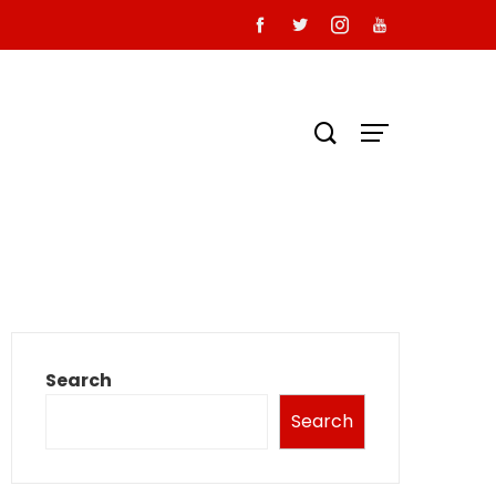
Search
Search