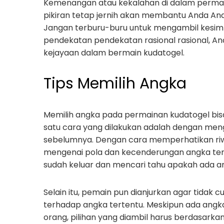
Kemenangan atau kekalahan di dalam permai
pikiran tetap jernih akan membantu Anda Anda
Jangan terburu-buru untuk mengambil kesimp
pendekatan pendekatan rasional rasional, 
kejayaan dalam bermain kudatogel.
Tips Memilih Angka
Memilih angka pada permainan kudatogel bisa
satu cara yang dilakukan adalah dengan men
sebelumnya. Dengan cara memperhatikan riw
mengenai pola dan kecenderungan angka ter
sudah keluar dan mencari tahu apakah ada a
Selain itu, pemain pun dianjurkan agar tid
terhadap angka tertentu. Meskipun ada angk
orang, pilihan yang diambil harus berdasarkan