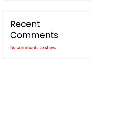
Recent
Comments
No comments to show.