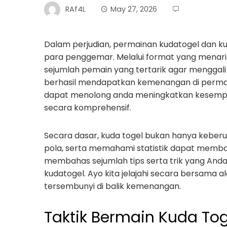
RAf4L
May 27, 2026
Dalam perjudian, permainan kudatogel dan kud
para penggemar. Melalui format yang mena
sejumlah pemain yang tertarik agar menggali
berhasil mendapatkan kemenangan di permai
dapat menolong anda meningkatkan kesemp
secara komprehensif.
Secara dasar, kuda togel bukan hanya keberun
pola, serta memahami statistik dapat memba
membahas sejumlah tips serta trik yang An
kudatogel. Ayo kita jelajahi secara bersama al
tersembunyi di balik kemenangan.
Taktik Bermain Kuda Tog