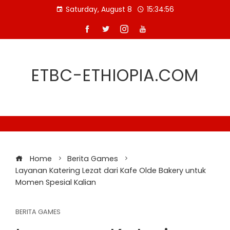
Skip
Saturday, August 8
15:34:57
to
content
ETBC-ETHIOPIA.COM
Home
Berita Games
Layanan Katering Lezat dari Kafe Olde Bakery untuk
Momen Spesial Kalian
BERITA GAMES