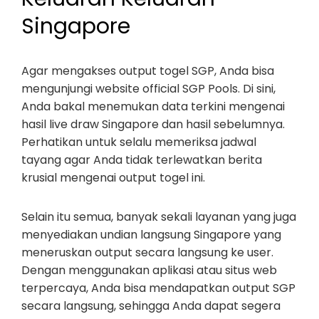
Singapore
Agar mengakses output togel SGP, Anda bisa
mengunjungi website official SGP Pools. Di sini,
Anda bakal menemukan data terkini mengenai
hasil live draw Singapore dan hasil sebelumnya.
Perhatikan untuk selalu memeriksa jadwal
tayang agar Anda tidak terlewatkan berita
krusial mengenai output togel ini.
Selain itu semua, banyak sekali layanan yang juga
menyediakan undian langsung Singapore yang
meneruskan output secara langsung ke user.
Dengan menggunakan aplikasi atau situs web
terpercaya, Anda bisa mendapatkan output SGP
secara langsung, sehingga Anda dapat segera