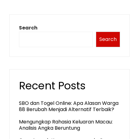
Search
Search
Recent Posts
SBO dan Togel Online: Apa Alasan Warga
88 Berubah Menjadi Alternatif Terbaik?
Mengungkap Rahasia Keluaran Macau:
Analisis Angka Beruntung