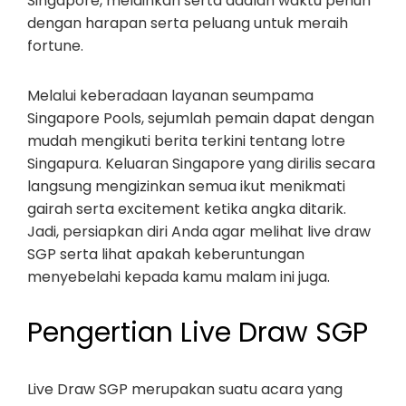
Singapore, melainkan serta adalah waktu penuh
dengan harapan serta peluang untuk meraih
fortune.
Melalui keberadaan layanan seumpama
Singapore Pools, sejumlah pemain dapat dengan
mudah mengikuti berita terkini tentang lotre
Singapura. Keluaran Singapore yang dirilis secara
langsung mengizinkan semua ikut menikmati
gairah serta excitement ketika angka ditarik.
Jadi, persiapkan diri Anda agar melihat live draw
SGP serta lihat apakah keberuntungan
menyebelahi kepada kamu malam ini juga.
Pengertian Live Draw SGP
Live Draw SGP merupakan suatu acara yang