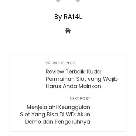
By RAf4L
PREVIOUS POST
Review Terbaik: Kuda
Permainan Slot yang Wajib
Harus Anda Mainkan
NEXT POST
Menjelajahi Keunggulan
Slot Yang Bisa Di WD: Akun
Demo dan Pengaruhnya