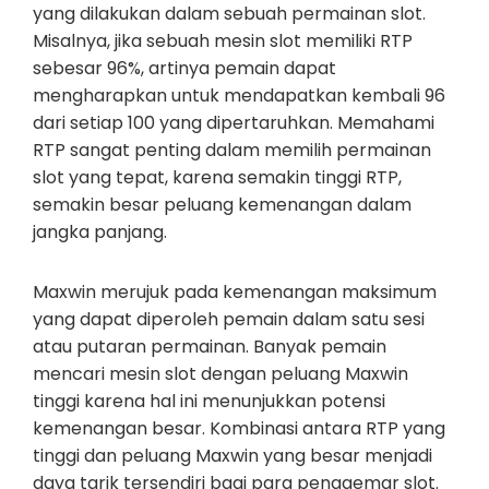
yang dilakukan dalam sebuah permainan slot.
Misalnya, jika sebuah mesin slot memiliki RTP
sebesar 96%, artinya pemain dapat
mengharapkan untuk mendapatkan kembali 96
dari setiap 100 yang dipertaruhkan. Memahami
RTP sangat penting dalam memilih permainan
slot yang tepat, karena semakin tinggi RTP,
semakin besar peluang kemenangan dalam
jangka panjang.
Maxwin merujuk pada kemenangan maksimum
yang dapat diperoleh pemain dalam satu sesi
atau putaran permainan. Banyak pemain
mencari mesin slot dengan peluang Maxwin
tinggi karena hal ini menunjukkan potensi
kemenangan besar. Kombinasi antara RTP yang
tinggi dan peluang Maxwin yang besar menjadi
daya tarik tersendiri bagi para penggemar slot.