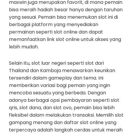
maxwin juga merupakan favorit, di mana pemain
bisa meraih hadiah besar hanya dengan taruhan
yang sesuai. Pemain bisa menemukan slot ini di
berbagai platform yang menyediakan
permainan seperti slot online dan dapat
memanfaatkan link slot online untuk akses yang
lebih mudah.
Selain itu, slot luar negeri seperti slot dari
Thailand dan Kamboja menawarkan keunikan
tersendiri dalam gameplay dan tema. Ini
memberikan variasi bagi pemain yang ingin
mencoba sesuatu yang berbeda. Dengan
adanya berbagai opsi pembayaran seperti slot
qris, slot dana, dan slot ovo, pemain bisa lebih
fleksibel dalam melakukan transaksi. Memilih slot
gampang menang dan daftar slot online yang
terpercaya adalah langkah cerdas untuk meraih