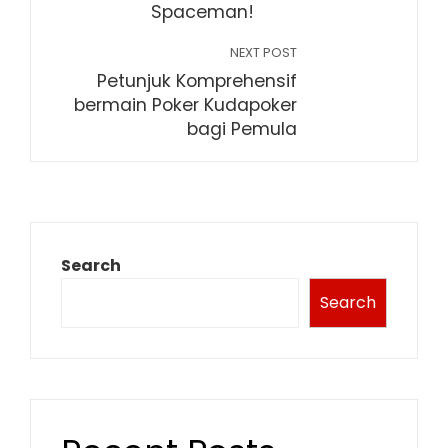
Spaceman!
NEXT POST
Petunjuk Komprehensif
bermain Poker Kudapoker
bagi Pemula
Search
Search