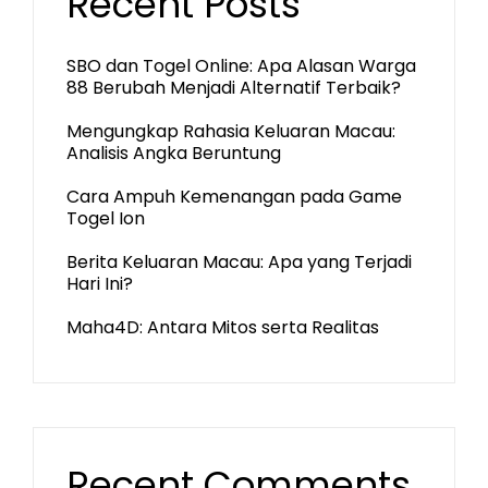
Recent Posts
SBO dan Togel Online: Apa Alasan Warga
88 Berubah Menjadi Alternatif Terbaik?
Mengungkap Rahasia Keluaran Macau:
Analisis Angka Beruntung
Cara Ampuh Kemenangan pada Game
Togel Ion
Berita Keluaran Macau: Apa yang Terjadi
Hari Ini?
Maha4D: Antara Mitos serta Realitas
Recent Comments