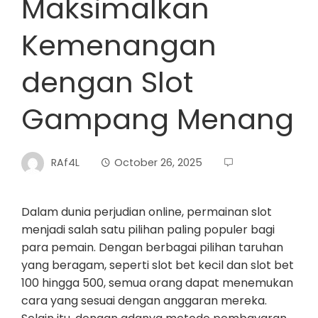
Maksimalkan
Kemenangan
dengan Slot
Gampang Menang
RAf4L
October 26, 2025
Dalam dunia perjudian online, permainan slot
menjadi salah satu pilihan paling populer bagi
para pemain. Dengan berbagai pilihan taruhan
yang beragam, seperti slot bet kecil dan slot bet
100 hingga 500, semua orang dapat menemukan
cara yang sesuai dengan anggaran mereka.