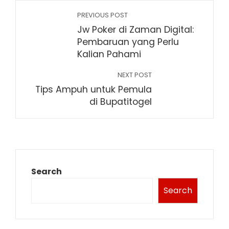
PREVIOUS POST
Jw Poker di Zaman Digital:
Pembaruan yang Perlu
Kalian Pahami
NEXT POST
Tips Ampuh untuk Pemula
di Bupatitogel
Search
Search