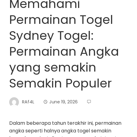
Memahami
Permainan Togel
Sydney Togel:
Permainan Angka
yang semakin
Semakin Populer
RAf4L
June 19, 2026
Dalam beberapa tahun terakhir ini, permainan
angka seperti halnya angka togel semakin