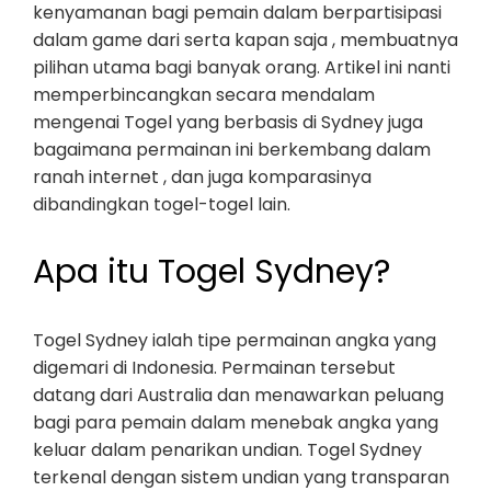
kenyamanan bagi pemain dalam berpartisipasi
dalam game dari serta kapan saja , membuatnya
pilihan utama bagi banyak orang. Artikel ini nanti
memperbincangkan secara mendalam
mengenai Togel yang berbasis di Sydney juga
bagaimana permainan ini berkembang dalam
ranah internet , dan juga komparasinya
dibandingkan togel-togel lain.
Apa itu Togel Sydney?
Togel Sydney ialah tipe permainan angka yang
digemari di Indonesia. Permainan tersebut
datang dari Australia dan menawarkan peluang
bagi para pemain dalam menebak angka yang
keluar dalam penarikan undian. Togel Sydney
terkenal dengan sistem undian yang transparan