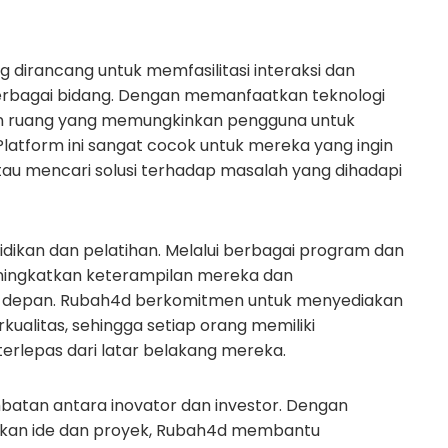
 dirancang untuk memfasilitasi interaksi dan
 berbagai bidang. Dengan memanfaatkan teknologi
kan ruang yang memungkinkan pengguna untuk
latform ini sangat cocok untuk mereka yang ingin
u mencari solusi terhadap masalah yang dihadapi
dikan dan pelatihan. Melalui berbagai program dan
ningkatkan keterampilan mereka dan
a depan. Rubah4d berkomitmen untuk menyediakan
kualitas, sehingga setiap orang memiliki
erlepas dari latar belakang mereka.
mbatan antara inovator dan investor. Dengan
kan ide dan proyek, Rubah4d membantu