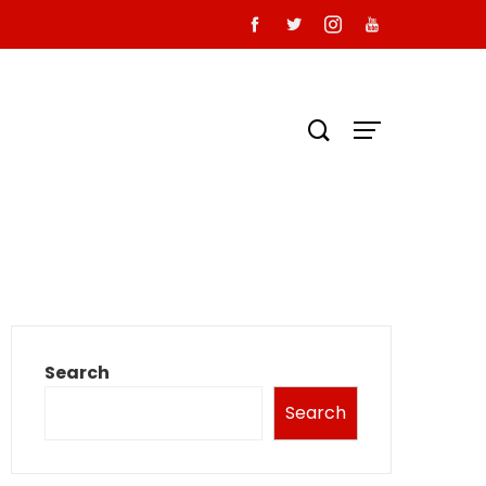
Search
Search