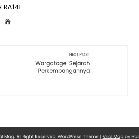
y RAf4L
NEXT POST
Wargatogel Sejarah
Perkembangannya
al Mag. All Right Reserved.
WordPress Theme
|
Viral Mag
by Ha