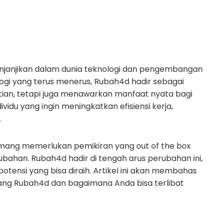
janjikan dalam dunia teknologi dan pengembangan
i yang terus menerus, Rubah4d hadir sebagai
atian, tetapi juga menawarkan manfaat nyata bagi
vidu yang ingin meningkatkan efisiensi kerja,
.
ang memerlukan pemikiran yang out of the box
ahan. Rubah4d hadir di tengah arus perubahan ini,
ensi yang bisa diraih. Artikel ini akan membahas
tang Rubah4d dan bagaimana Anda bisa terlibat