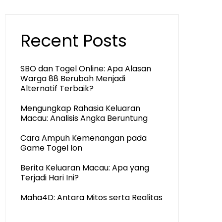
Recent Posts
SBO dan Togel Online: Apa Alasan
Warga 88 Berubah Menjadi
Alternatif Terbaik?
Mengungkap Rahasia Keluaran
Macau: Analisis Angka Beruntung
Cara Ampuh Kemenangan pada
Game Togel Ion
Berita Keluaran Macau: Apa yang
Terjadi Hari Ini?
Maha4D: Antara Mitos serta Realitas