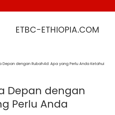
ETBC-ETHIOPIA.COM
Depan dengan Rubah4d: Apa yang Perlu Anda Ketahui
 Depan dengan
g Perlu Anda