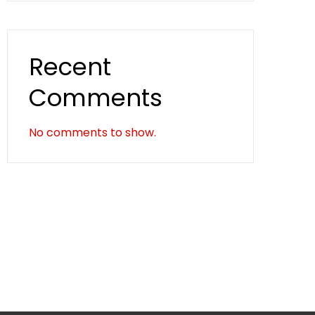
Recent
Comments
No comments to show.