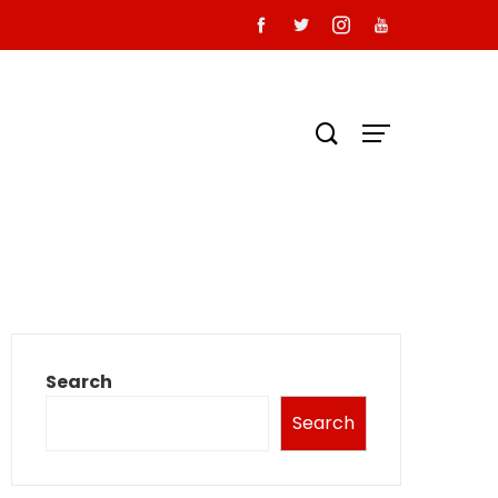
Search
Search