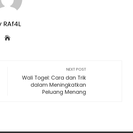
y RAf4L
NEXT POST
Wali Togel: Cara dan Trik
dalam Meningkatkan
Peluang Menang