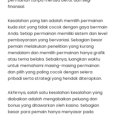
permainan tanpa merasa berat dari segi
finansial.
Kesalahan yang lain adalah memilih permainan
kuda slot yang tidak cocok dengan gaya bermain
Anda. Setiap permainan memiliki sistem dan level
pembayaraan yang bervariasi. Sebagian besar
pemain melakukan penelitian yang kurang
mendalam dan memilih permainan hanya grafik
atau tema belaka. Sebaiknya, luangkan waktu
untuk memahami masing-masing permainan
dan pilih yang paling cocok dengan selera
pribadi serta strategi yang hendak diterapkan.
Akhirnya, salah satu kesalahan kesalahan yang
diabaikan adalah mengabaikan peluang dan
bonus yang ditawarkan oleh kasino. Sebagian
besar para pemain hanya menyasar pada