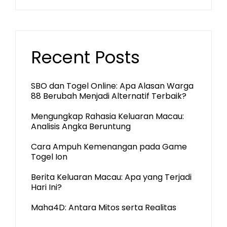
Recent Posts
SBO dan Togel Online: Apa Alasan Warga
88 Berubah Menjadi Alternatif Terbaik?
Mengungkap Rahasia Keluaran Macau:
Analisis Angka Beruntung
Cara Ampuh Kemenangan pada Game
Togel Ion
Berita Keluaran Macau: Apa yang Terjadi
Hari Ini?
Maha4D: Antara Mitos serta Realitas