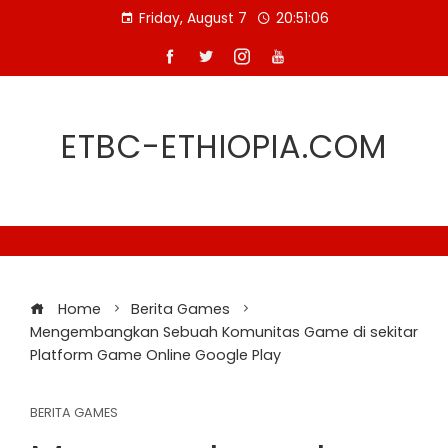
Skip
Friday, August 7
20:51:07
to
content
ETBC-ETHIOPIA.COM
Home
Berita Games
Mengembangkan Sebuah Komunitas Game di sekitar
Platform Game Online Google Play
BERITA GAMES