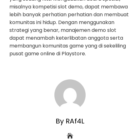
misalnya kompetisi slot demo, dapat membawa
lebih banyak perhatian perhatian dan membuat
komunitas ini hidup. Dengan menggunakan
strategi yang benar, manajemen demo slot
dapat menambah keterlibatan anggota serta
membangun komunitas game yang di sekeliling
pusat game online di Playstore.
By RAf4L