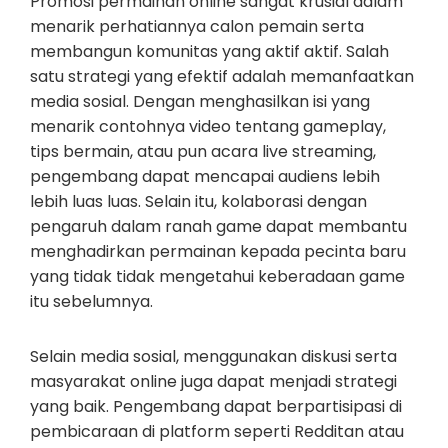
Promosi permainan online sangat krusial dalam
menarik perhatiannya calon pemain serta
membangun komunitas yang aktif aktif. Salah
satu strategi yang efektif adalah memanfaatkan
media sosial. Dengan menghasilkan isi yang
menarik contohnya video tentang gameplay,
tips bermain, atau pun acara live streaming,
pengembang dapat mencapai audiens lebih
lebih luas luas. Selain itu, kolaborasi dengan
pengaruh dalam ranah game dapat membantu
menghadirkan permainan kepada pecinta baru
yang tidak tidak mengetahui keberadaan game
itu sebelumnya.
Selain media sosial, menggunakan diskusi serta
masyarakat online juga dapat menjadi strategi
yang baik. Pengembang dapat berpartisipasi di
pembicaraan di platform seperti Redditan atau