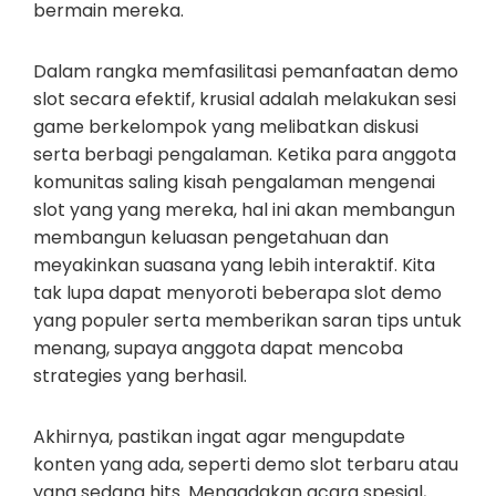
bermain mereka.
Dalam rangka memfasilitasi pemanfaatan demo
slot secara efektif, krusial adalah melakukan sesi
game berkelompok yang melibatkan diskusi
serta berbagi pengalaman. Ketika para anggota
komunitas saling kisah pengalaman mengenai
slot yang yang mereka, hal ini akan membangun
membangun keluasan pengetahuan dan
meyakinkan suasana yang lebih interaktif. Kita
tak lupa dapat menyoroti beberapa slot demo
yang populer serta memberikan saran tips untuk
menang, supaya anggota dapat mencoba
strategies yang berhasil.
Akhirnya, pastikan ingat agar mengupdate
konten yang ada, seperti demo slot terbaru atau
yang sedang hits. Mengadakan acara spesial,