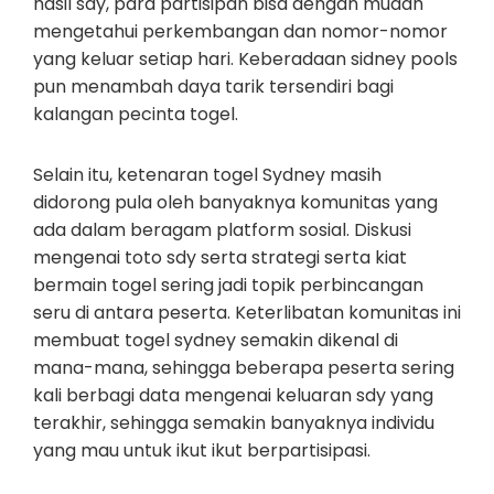
hasil sdy, para partisipan bisa dengan mudah
mengetahui perkembangan dan nomor-nomor
yang keluar setiap hari. Keberadaan sidney pools
pun menambah daya tarik tersendiri bagi
kalangan pecinta togel.
Selain itu, ketenaran togel Sydney masih
didorong pula oleh banyaknya komunitas yang
ada dalam beragam platform sosial. Diskusi
mengenai toto sdy serta strategi serta kiat
bermain togel sering jadi topik perbincangan
seru di antara peserta. Keterlibatan komunitas ini
membuat togel sydney semakin dikenal di
mana-mana, sehingga beberapa peserta sering
kali berbagi data mengenai keluaran sdy yang
terakhir, sehingga semakin banyaknya individu
yang mau untuk ikut ikut berpartisipasi.