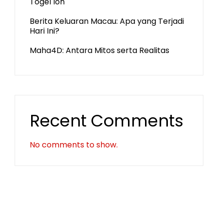
Togel Ion
Berita Keluaran Macau: Apa yang Terjadi
Hari Ini?
Maha4D: Antara Mitos serta Realitas
Recent Comments
No comments to show.