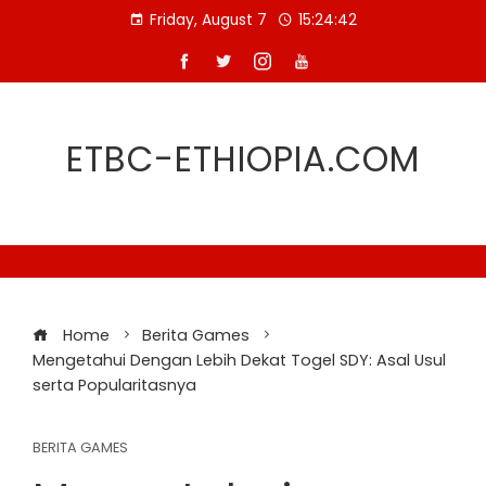
Skip
Friday, August 7
15:24:43
to
content
ETBC-ETHIOPIA.COM
Home
Berita Games
Mengetahui Dengan Lebih Dekat Togel SDY: Asal Usul
serta Popularitasnya
BERITA GAMES