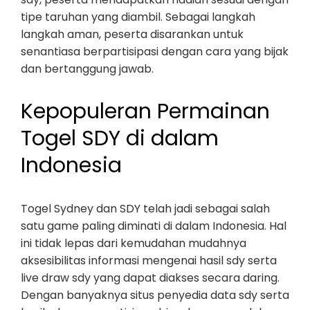
tipe taruhan yang diambil. Sebagai langkah
langkah aman, peserta disarankan untuk
senantiasa berpartisipasi dengan cara yang bijak
dan bertanggung jawab.
Kepopuleran Permainan
Togel SDY di dalam
Indonesia
Togel Sydney dan SDY telah jadi sebagai salah
satu game paling diminati di dalam Indonesia. Hal
ini tidak lepas dari kemudahan mudahnya
aksesibilitas informasi mengenai hasil sdy serta
live draw sdy yang dapat diakses secara daring.
Dengan banyaknya situs penyedia data sdy serta