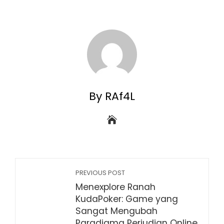
By RAf4L
PREVIOUS POST
Menexplore Ranah
KudaPoker: Game yang
Sangat Mengubah
Paradigma Perjudian Online