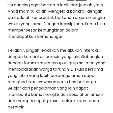
terpancing agar bertaruh lebih dari jumlah yang
Anda mampu kalah. Mengelola bankroll dengan
baik adalah kunci untuk bertahan di game jangka
waktu yang lama. Dengan kedisiplinan, kamu bisa
memperbesar kemungkinan dalam
mendapatkan kemenangan.
Terakhir, jangan lewatkan melakukan interaksi
dengan komunitas pemain yang lain. Gabunglah
dengan forum-forum maupun grup sosmed yang
membicarakan warga taruhan. Diskusi bersama
yang lebih yang lebih berpengalaman dapat
menghadirkan wawasan serta tips berharga.
Belajar dari pengalaman yang lain dapat
membantu kamu menghindari kesalahan umum
dan mempercepat proses belajar kamu pada
bermain.