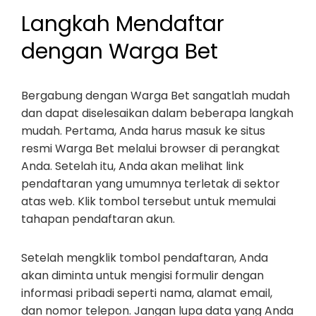
Langkah Mendaftar
dengan Warga Bet
Bergabung dengan Warga Bet sangatlah mudah
dan dapat diselesaikan dalam beberapa langkah
mudah. Pertama, Anda harus masuk ke situs
resmi Warga Bet melalui browser di perangkat
Anda. Setelah itu, Anda akan melihat link
pendaftaran yang umumnya terletak di sektor
atas web. Klik tombol tersebut untuk memulai
tahapan pendaftaran akun.
Setelah mengklik tombol pendaftaran, Anda
akan diminta untuk mengisi formulir dengan
informasi pribadi seperti nama, alamat email,
dan nomor telepon. Jangan lupa data yang Anda