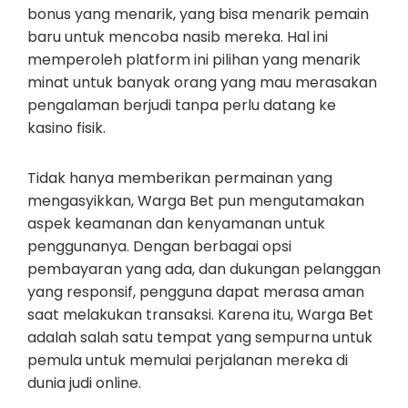
bonus yang menarik, yang bisa menarik pemain
baru untuk mencoba nasib mereka. Hal ini
memperoleh platform ini pilihan yang menarik
minat untuk banyak orang yang mau merasakan
pengalaman berjudi tanpa perlu datang ke
kasino fisik.
Tidak hanya memberikan permainan yang
mengasyikkan, Warga Bet pun mengutamakan
aspek keamanan dan kenyamanan untuk
penggunanya. Dengan berbagai opsi
pembayaran yang ada, dan dukungan pelanggan
yang responsif, pengguna dapat merasa aman
saat melakukan transaksi. Karena itu, Warga Bet
adalah salah satu tempat yang sempurna untuk
pemula untuk memulai perjalanan mereka di
dunia judi online.