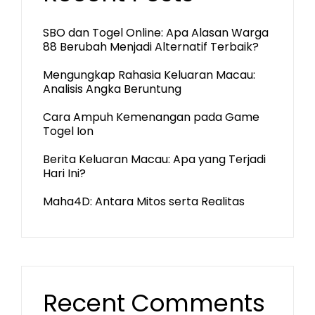
SBO dan Togel Online: Apa Alasan Warga
88 Berubah Menjadi Alternatif Terbaik?
Mengungkap Rahasia Keluaran Macau:
Analisis Angka Beruntung
Cara Ampuh Kemenangan pada Game
Togel Ion
Berita Keluaran Macau: Apa yang Terjadi
Hari Ini?
Maha4D: Antara Mitos serta Realitas
Recent Comments