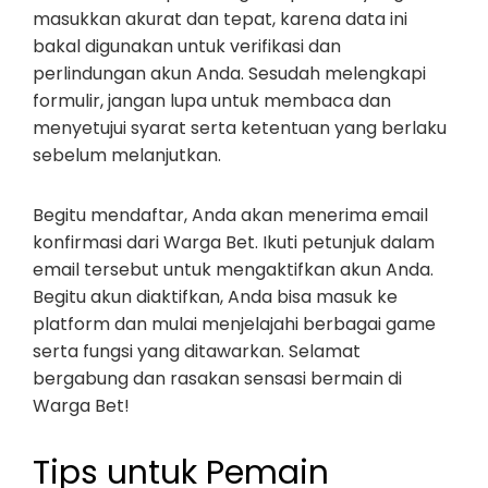
masukkan akurat dan tepat, karena data ini
bakal digunakan untuk verifikasi dan
perlindungan akun Anda. Sesudah melengkapi
formulir, jangan lupa untuk membaca dan
menyetujui syarat serta ketentuan yang berlaku
sebelum melanjutkan.
Begitu mendaftar, Anda akan menerima email
konfirmasi dari Warga Bet. Ikuti petunjuk dalam
email tersebut untuk mengaktifkan akun Anda.
Begitu akun diaktifkan, Anda bisa masuk ke
platform dan mulai menjelajahi berbagai game
serta fungsi yang ditawarkan. Selamat
bergabung dan rasakan sensasi bermain di
Warga Bet!
Tips untuk Pemain