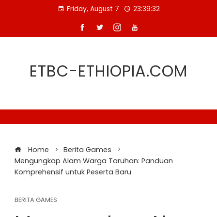
Skip
Friday, August 7
23:39:32
to
content
ETBC-ETHIOPIA.COM
Home
Berita Games
Mengungkap Alam Warga Taruhan: Panduan
Komprehensif untuk Peserta Baru
BERITA GAMES