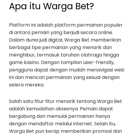
Apa itu Warga Bet?
Platform ini adalah platform permainan populer
di antara pemain yang berjudi secara online.
Dalam dunia judi digital, Warga Bet memberikan
berbagai tipe permainan yang menarik dan
menghibur, termasuk taruhan olahraga hingga
game kasino. Dengan tampilan user-friendly,
pengguna dapat dengan mudah menavigasi web
ini dan mencari permainan yang sesuai dengan
selera mereka.
Salah satu fitur fitur menarik tentang Warga Bet
adalah kemudahan aksesnya. Pemain dapat
bergabung dan memulai permainan hanya
dengan mendaftar melalui internet. Selain itu,
Warga Bet pun kerap memberikan promosi dan