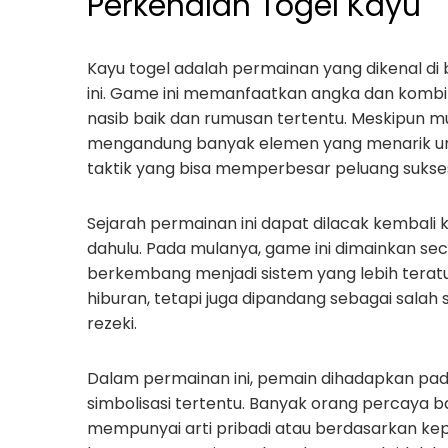
Perkenalan Togel Kayu
Kayu togel adalah permainan yang dikenal di
ini. Game ini memanfaatkan angka dan kombi
nasib baik dan rumusan tertentu. Meskipun m
mengandung banyak elemen yang menarik unt
taktik yang bisa memperbesar peluang sukse
Sejarah permainan ini dapat dilacak kembali k
dahulu. Pada mulanya, game ini dimainkan seca
berkembang menjadi sistem yang lebih teratur
hiburan, tetapi juga dipandang sebagai sala
rezeki.
Dalam permainan ini, pemain dihadapkan pad
simbolisasi tertentu. Banyak orang percay
mempunyai arti pribadi atau berdasarkan k