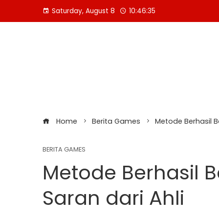
Skip
Saturday, August 8
10:46:36
to
content
Home
Berita Games
Metode Berhasil B
BERITA GAMES
Metode Berhasil B
Saran dari Ahli