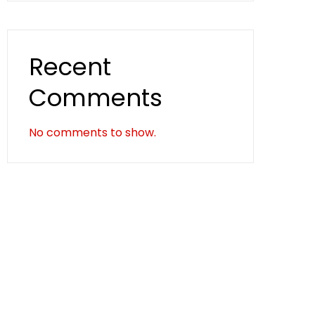
Recent
Comments
No comments to show.