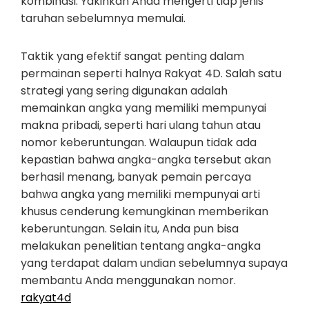
kombinasi. Yakinkan Anda mengerti tiap jenis
taruhan sebelumnya memulai.
Taktik yang efektif sangat penting dalam
permainan seperti halnya Rakyat 4D. Salah satu
strategi yang sering digunakan adalah
memainkan angka yang memiliki mempunyai
makna pribadi, seperti hari ulang tahun atau
nomor keberuntungan. Walaupun tidak ada
kepastian bahwa angka-angka tersebut akan
berhasil menang, banyak pemain percaya
bahwa angka yang memiliki mempunyai arti
khusus cenderung kemungkinan memberikan
keberuntungan. Selain itu, Anda pun bisa
melakukan penelitian tentang angka-angka
yang terdapat dalam undian sebelumnya supaya
membantu Anda menggunakan nomor.
rakyat4d