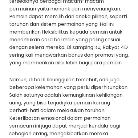
tersedianya berbagai macam-macam
permainan yaitu menarik dan menyenangkan.
Pemain dapat memilih dari aneka pilihan, seperti
taruhan dan sistem permainan yang. Hal ini
memberikan fleksibilitas kepada pemain untuk
menemukan cara bermain yang paling sesuai
dengan selera mereka. Di samping itu, Rakyat 4D
sering kali menawarkan bonus dan promosi yang,
yang memberikan nilai lebih bagi para pemain.
Namun, di balik keunggulan tersebut, ada juga
beberapa kelemahan yang perlu diperhitungkan.
Salah satunya adalah kemungkinan kehilangan
uang, yang bisa terjadi jika pemain kurang
berhati-hati dalam melakukan taruhan.
Keterlibatan emosional dalam permainan
semacam ini juga dapat menjadi kendala bagi
sebagian orang, mengakibatkan mereka