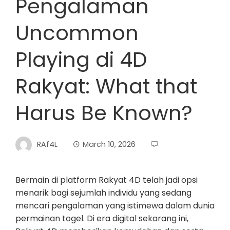
Pengalaman
Uncommon
Playing di 4D
Rakyat: What that
Harus Be Known?
RAf4L
March 10, 2026
Bermain di platform Rakyat 4D telah jadi opsi
menarik bagi sejumlah individu yang sedang
mencari pengalaman yang istimewa dalam dunia
permainan togel. Di era digital sekarang ini,