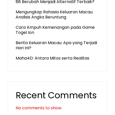
88 Berubah Menjadi Alternatif Terbaik?
Mengungkap Rahasia Keluaran Macau:
Analisis Angka Beruntung
Cara Ampuh Kemenangan pada Game
Togel Ion
Berita Keluaran Macau: Apa yang Terjadi
Hari Ini?
Maha4D: Antara Mitos serta Realitas
Recent Comments
No comments to show.