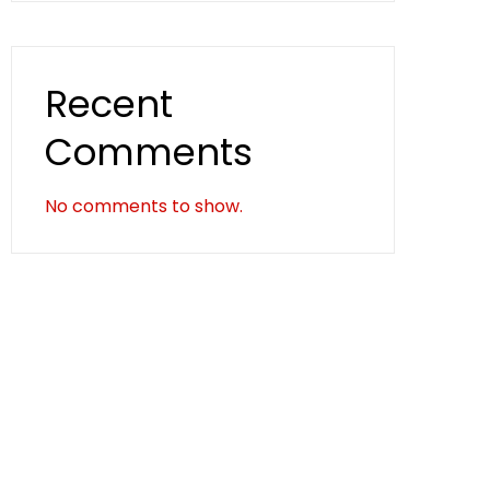
Recent
Comments
No comments to show.