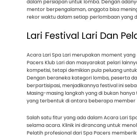
dalam persiapan untuk lomba. Dengan adanya
mentor berpengalaman, anggota bisa meni
rekor waktu dalam setiap perlombaan yang dii
Lari Festival Lari Dan Pe
Acara Lari Spa Lari merupakan moment yang 
Pacers Klub Lari dan masyarakat pelari lainnya
kompetisi, tetapi demikian pula peluang untu
Dengan beraneka kategori lomba, peserta dari
berpartisipasi, menjadikannya festival ini seba
Masing-masing langkah yang di bukan hanya 
yang terbentuk di antara beberapa member 
Salah satu fitur yang ada dalam Acara Lari Sp
selama acara. Klinik ini dirancang untuk meno
Pelatih profesional dari Spa Pacers memberik