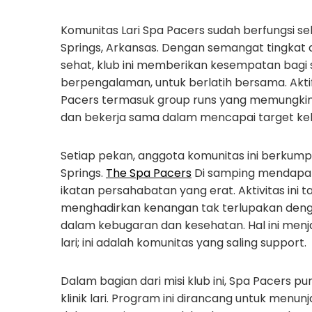
Komunitas Lari Spa Pacers sudah berfungsi se
Springs, Arkansas. Dengan semangat tingkat 
sehat, klub ini memberikan kesempatan bagi s
berpengalaman, untuk berlatih bersama. Akti
Pacers termasuk group runs yang memungkin
dan bekerja sama dalam mencapai target keb
Setiap pekan, anggota komunitas ini berkumpul 
Springs.
The Spa Pacers
Di samping mendapat
ikatan persahabatan yang erat. Aktivitas ini
menghadirkan kenangan tak terlupakan den
dalam kebugaran dan kesehatan. Hal ini menja
lari; ini adalah komunitas yang saling support.
Dalam bagian dari misi klub ini, Spa Pacers 
klinik lari. Program ini dirancang untuk menu