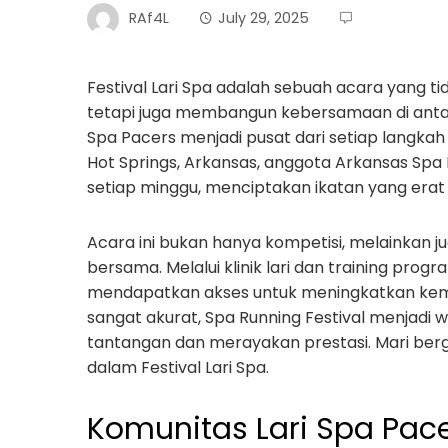
RAf4L
July 29, 2025
Festival Lari Spa adalah sebuah acara yang t
tetapi juga membangun kebersamaan di antara 
Spa Pacers menjadi pusat dari setiap langka
Hot Springs, Arkansas, anggota Arkansas Sp
setiap minggu, menciptakan ikatan yang erat m
Acara ini bukan hanya kompetisi, melainkan 
bersama. Melalui klinik lari dan training prog
mendapatkan akses untuk meningkatkan kem
sangat akurat, Spa Running Festival menjadi 
tantangan dan merayakan prestasi. Mari be
dalam Festival Lari Spa.
Komunitas Lari Spa Pac