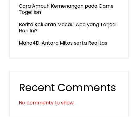
Cara Ampuh Kemenangan pada Game
Togel Ion
Berita Keluaran Macau: Apa yang Terjadi
Hari Ini?
Maha4D: Antara Mitos serta Realitas
Recent Comments
No comments to show.