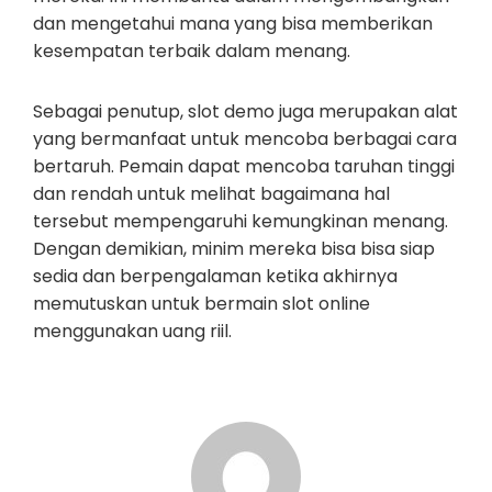
dan mengetahui mana yang bisa memberikan
kesempatan terbaik dalam menang.
Sebagai penutup, slot demo juga merupakan alat
yang bermanfaat untuk mencoba berbagai cara
bertaruh. Pemain dapat mencoba taruhan tinggi
dan rendah untuk melihat bagaimana hal
tersebut mempengaruhi kemungkinan menang.
Dengan demikian, minim mereka bisa bisa siap
sedia dan berpengalaman ketika akhirnya
memutuskan untuk bermain slot online
menggunakan uang riil.