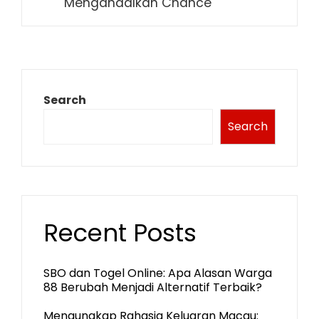
Mengandalkan Chance
Search
Search
Recent Posts
SBO dan Togel Online: Apa Alasan Warga
88 Berubah Menjadi Alternatif Terbaik?
Mengungkap Rahasia Keluaran Macau: