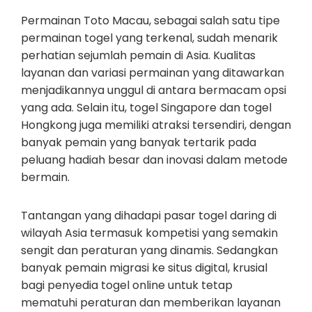
Permainan Toto Macau, sebagai salah satu tipe
permainan togel yang terkenal, sudah menarik
perhatian sejumlah pemain di Asia. Kualitas
layanan dan variasi permainan yang ditawarkan
menjadikannya unggul di antara bermacam opsi
yang ada. Selain itu, togel Singapore dan togel
Hongkong juga memiliki atraksi tersendiri, dengan
banyak pemain yang banyak tertarik pada
peluang hadiah besar dan inovasi dalam metode
bermain.
Tantangan yang dihadapi pasar togel daring di
wilayah Asia termasuk kompetisi yang semakin
sengit dan peraturan yang dinamis. Sedangkan
banyak pemain migrasi ke situs digital, krusial
bagi penyedia togel online untuk tetap
mematuhi peraturan dan memberikan layanan