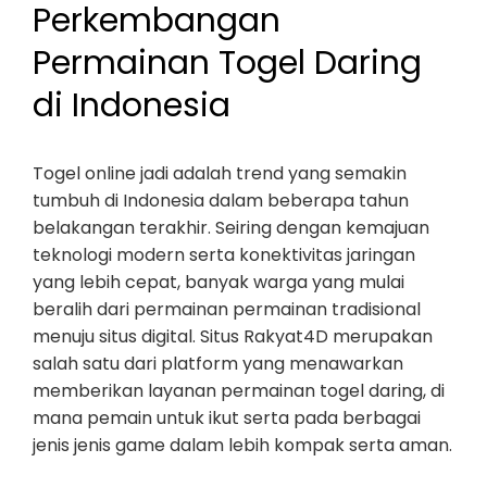
Perkembangan
Permainan Togel Daring
di Indonesia
Togel online jadi adalah trend yang semakin
tumbuh di Indonesia dalam beberapa tahun
belakangan terakhir. Seiring dengan kemajuan
teknologi modern serta konektivitas jaringan
yang lebih cepat, banyak warga yang mulai
beralih dari permainan permainan tradisional
menuju situs digital. Situs Rakyat4D merupakan
salah satu dari platform yang menawarkan
memberikan layanan permainan togel daring, di
mana pemain untuk ikut serta pada berbagai
jenis jenis game dalam lebih kompak serta aman.