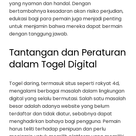
yang nyaman dan handal. Dengan
bertambahnya kesadaran akan risiko perjudian,
edukasi bagi para pemain juga menjadi penting
untuk menjamin bahwa mereka dapat bermain
dengan tanggung jawab.
Tantangan dan Peraturan
dalam Togel Digital
Togel daring, termasuk situs seperti rakyat 4d,
mengalami berbagai masalah dalam lingkungan
digital yang selalu bermutasi. Salah satu masalah
besar adalah adanya website yang belum
terdaftar dan tidak diatur, sebabnya dapat
menghadirkan bahaya bagi pengguna. Pemain
harus teliti terhadap penipuan dan perlu