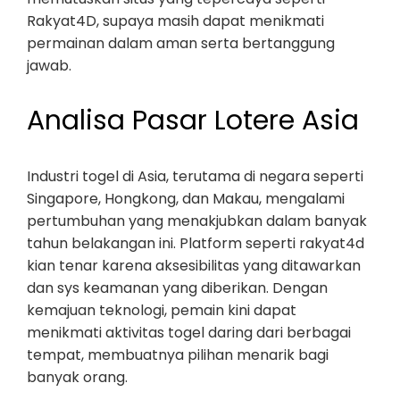
Rakyat4D, supaya masih dapat menikmati
permainan dalam aman serta bertanggung
jawab.
Analisa Pasar Lotere Asia
Industri togel di Asia, terutama di negara seperti
Singapore, Hongkong, dan Makau, mengalami
pertumbuhan yang menakjubkan dalam banyak
tahun belakangan ini. Platform seperti rakyat4d
kian tenar karena aksesibilitas yang ditawarkan
dan sys keamanan yang diberikan. Dengan
kemajuan teknologi, pemain kini dapat
menikmati aktivitas togel daring dari berbagai
tempat, membuatnya pilihan menarik bagi
banyak orang.