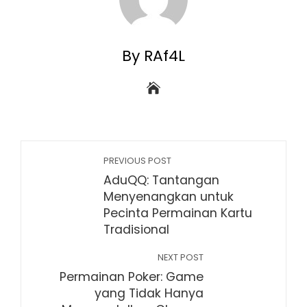
By RAf4L
PREVIOUS POST
AduQQ: Tantangan
Menyenangkan untuk
Pecinta Permainan Kartu
Tradisional
NEXT POST
Permainan Poker: Game
yang Tidak Hanya