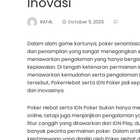
Inovasi
RAf4L
October 11, 2025
Dalam alam game kartunya, poker senantiasa 
dari penampilan yang sangat menegangkan se
menawarkan pengalaman yang hanya bergantu
kepiawaian. Di tengah ketenaran permainan i
menawarkan kemudahan serta pengalaman ber
tersebut, PokerHebat serta IDN Poker jadi
dan inovasinya.
Poker Hebat serta IDN Poker bukan hanya m
online, tetapi juga menjanjikan pengalaman y
fitur canggih yang ditawarkan dari IDN Play, 
banyak pecinta permainan poker. Dalam artik
keistimewaan yang dimiliki oleh Poker Hebat