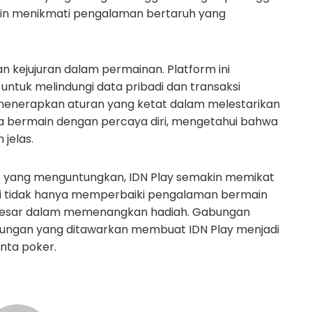
n menikmati pengalaman bertaruh yang
an kejujuran dalam permainan. Platform ini
ntuk melindungi data pribadi dan transaksi
y menerapkan aturan yang ketat dalam melestarikan
sa bermain dengan percaya diri, mengetahui bahwa
jelas.
 yang menguntungkan, IDN Play semakin memikat
ini tidak hanya memperbaiki pengalaman bermain
besar dalam memenangkan hadiah. Gabungan
tungan yang ditawarkan membuat IDN Play menjadi
inta poker.