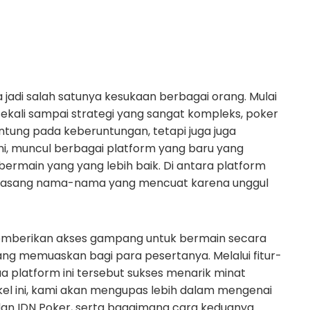
jadi salah satunya kesukaan berbagai orang. Mulai
kali sampai strategi yang sangat kompleks, poker
ng pada keberuntungan, tetapi juga juga
ni, muncul berbagai platform yang baru yang
main yang yang lebih baik. Di antara platform
 sepasang nama-nama yang mencuat karena unggul
emberikan akses gampang untuk bermain secara
ang memuaskan bagi para pesertanya. Melalui fitur-
dua platform ini tersebut sukses menarik minat
el ini, kami akan mengupas lebih dalam mengenai
 dan IDN Poker, serta bagaimana cara keduanya