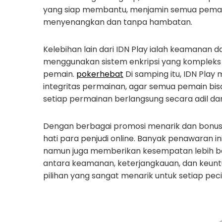
yang siap membantu, menjamin semua pemai
menyenangkan dan tanpa hambatan.
Kelebihan lain dari IDN Play ialah keamanan d
menggunakan sistem enkripsi yang kompleks u
pemain.
pokerhebat
Di samping itu, IDN Pla
integritas permainan, agar semua pemain bi
setiap permainan berlangsung secara adil dan 
Dengan berbagai promosi menarik dan bonus
hati para penjudi online. Banyak penawaran 
namun juga memberikan kesempatan lebih 
antara keamanan, keterjangkauan, dan keun
pilihan yang sangat menarik untuk setiap pec