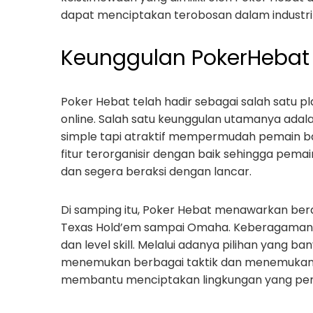
dapat menciptakan terobosan dalam industri
Keunggulan PokerHebat
Poker Hebat telah hadir sebagai salah satu p
online. Salah satu keunggulan utamanya ada
simple tapi atraktif mempermudah pemain ba
fitur terorganisir dengan baik sehingga pe
dan segera beraksi dengan lancar.
Di samping itu, Poker Hebat menawarkan ber
Texas Hold’em sampai Omaha. Keberagaman i
dan level skill. Melalui adanya pilihan yang 
menemukan berbagai taktik dan menemukan ga
membantu menciptakan lingkungan yang pers