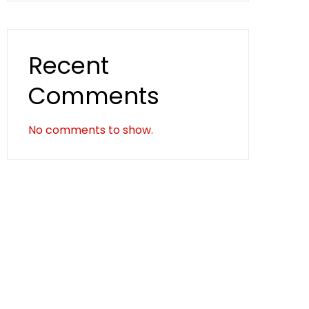
Recent
Comments
No comments to show.