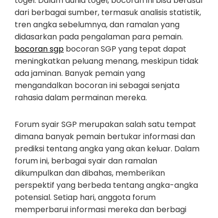
togel. Dalam dunia togel, bocoran ini bisa berasal
dari berbagai sumber, termasuk analisis statistik,
tren angka sebelumnya, dan ramalan yang
didasarkan pada pengalaman para pemain.
bocoran sgp
bocoran SGP yang tepat dapat
meningkatkan peluang menang, meskipun tidak
ada jaminan. Banyak pemain yang
mengandalkan bocoran ini sebagai senjata
rahasia dalam permainan mereka.
Forum syair SGP merupakan salah satu tempat
dimana banyak pemain bertukar informasi dan
prediksi tentang angka yang akan keluar. Dalam
forum ini, berbagai syair dan ramalan
dikumpulkan dan dibahas, memberikan
perspektif yang berbeda tentang angka-angka
potensial. Setiap hari, anggota forum
memperbarui informasi mereka dan berbagi