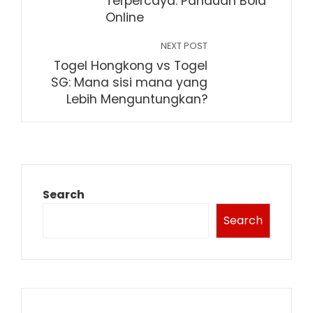
Terpercaya: Panduan Bola
Online
NEXT POST
Togel Hongkong vs Togel
SG: Mana sisi mana yang
Lebih Menguntungkan?
Search
Search