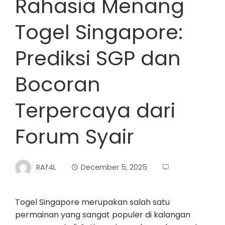
Rahasia Menang
Togel Singapore:
Prediksi SGP dan
Bocoran
Terpercaya dari
Forum Syair
RAf4L
December 5, 2025
Togel Singapore merupakan salah satu
permainan yang sangat populer di kalangan