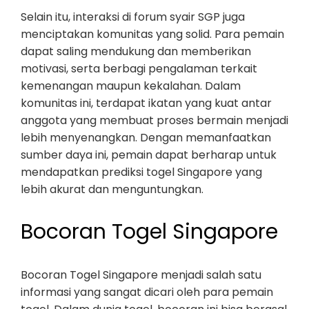
Selain itu, interaksi di forum syair SGP juga
menciptakan komunitas yang solid. Para pemain
dapat saling mendukung dan memberikan
motivasi, serta berbagi pengalaman terkait
kemenangan maupun kekalahan. Dalam
komunitas ini, terdapat ikatan yang kuat antar
anggota yang membuat proses bermain menjadi
lebih menyenangkan. Dengan memanfaatkan
sumber daya ini, pemain dapat berharap untuk
mendapatkan prediksi togel Singapore yang
lebih akurat dan menguntungkan.
Bocoran Togel Singapore
Bocoran Togel Singapore menjadi salah satu
informasi yang sangat dicari oleh para pemain