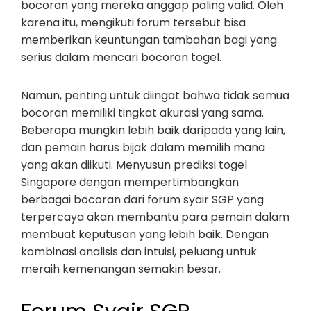
bocoran yang mereka anggap paling valid. Oleh
karena itu, mengikuti forum tersebut bisa
memberikan keuntungan tambahan bagi yang
serius dalam mencari bocoran togel.
Namun, penting untuk diingat bahwa tidak semua
bocoran memiliki tingkat akurasi yang sama.
Beberapa mungkin lebih baik daripada yang lain,
dan pemain harus bijak dalam memilih mana
yang akan diikuti. Menyusun prediksi togel
Singapore dengan mempertimbangkan
berbagai bocoran dari forum syair SGP yang
terpercaya akan membantu para pemain dalam
membuat keputusan yang lebih baik. Dengan
kombinasi analisis dan intuisi, peluang untuk
meraih kemenangan semakin besar.