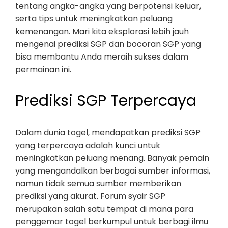
tentang angka-angka yang berpotensi keluar,
serta tips untuk meningkatkan peluang
kemenangan. Mari kita eksplorasi lebih jauh
mengenai prediksi SGP dan bocoran SGP yang
bisa membantu Anda meraih sukses dalam
permainan ini.
Prediksi SGP Terpercaya
Dalam dunia togel, mendapatkan prediksi SGP
yang terpercaya adalah kunci untuk
meningkatkan peluang menang. Banyak pemain
yang mengandalkan berbagai sumber informasi,
namun tidak semua sumber memberikan
prediksi yang akurat. Forum syair SGP
merupakan salah satu tempat di mana para
penggemar togel berkumpul untuk berbagi ilmu