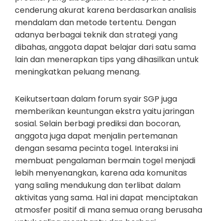
cenderung akurat karena berdasarkan analisis
mendalam dan metode tertentu. Dengan
adanya berbagai teknik dan strategi yang
dibahas, anggota dapat belajar dari satu sama
lain dan menerapkan tips yang dihasilkan untuk
meningkatkan peluang menang.
Keikutsertaan dalam forum syair SGP juga
memberikan keuntungan ekstra yaitu jaringan
sosial. Selain berbagi prediksi dan bocoran,
anggota juga dapat menjalin pertemanan
dengan sesama pecinta togel. Interaksi ini
membuat pengalaman bermain togel menjadi
lebih menyenangkan, karena ada komunitas
yang saling mendukung dan terlibat dalam
aktivitas yang sama. Hal ini dapat menciptakan
atmosfer positif di mana semua orang berusaha