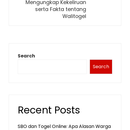
Mengungkap Kekeliruan
serta Fakta tentang
Walitogel
Search
Search
Recent Posts
SBO dan Togel Online: Apa Alasan Warga