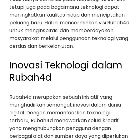
tetapi juga pada bagaimana teknologi dapat
meningkatkan kualitas hidup dan menciptakan
peluang baru. Hal ini mencerminkan visi Rubah4d
untuk menginspirasi dan memberdayakan
masyarakat melalui penggunaan teknologi yang
cerdas dan berkelanjutan.
Inovasi Teknologi dalam
Rubah4d
Rubah4d merupakan sebuah inisiatif yang
menghadirkan semangat inovasi dalam dunia
digital. Dengan memanfaatkan teknologi
terbaru, Rubah4d menawarkan solusi kreatif
yang menghubungkan pengguna dengan
berbagai alat dan sumber daya yang diperlukan