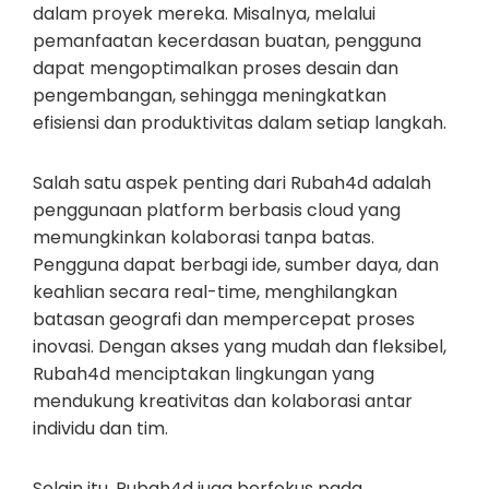
dalam proyek mereka. Misalnya, melalui
pemanfaatan kecerdasan buatan, pengguna
dapat mengoptimalkan proses desain dan
pengembangan, sehingga meningkatkan
efisiensi dan produktivitas dalam setiap langkah.
Salah satu aspek penting dari Rubah4d adalah
penggunaan platform berbasis cloud yang
memungkinkan kolaborasi tanpa batas.
Pengguna dapat berbagi ide, sumber daya, dan
keahlian secara real-time, menghilangkan
batasan geografi dan mempercepat proses
inovasi. Dengan akses yang mudah dan fleksibel,
Rubah4d menciptakan lingkungan yang
mendukung kreativitas dan kolaborasi antar
individu dan tim.
Selain itu, Rubah4d juga berfokus pada