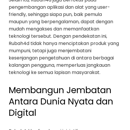
pengembangan aplikasi dan alat yang user-
friendly, sehingga siapa pun, baik pemula
maupun yang berpengalaman, dapat dengan
mudah mengakses dan memanfaatkan
teknologi tersebut. Dengan pendekatan ini,
Rubah4d tidak hanya menciptakan produk yang
mumpuni, tetapi juga menjembatani
kesenjangan pengetahuan di antara berbagai
kalangan pengguna, memperluas jangkauan
teknologi ke semua lapisan masyarakat.
Membangun Jembatan
Antara Dunia Nyata dan
Digital