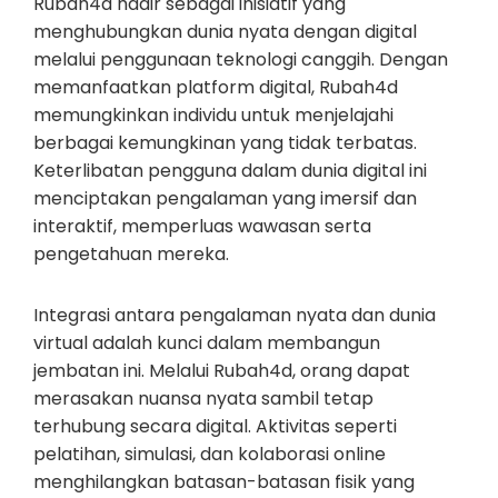
Rubah4d hadir sebagai inisiatif yang
menghubungkan dunia nyata dengan digital
melalui penggunaan teknologi canggih. Dengan
memanfaatkan platform digital, Rubah4d
memungkinkan individu untuk menjelajahi
berbagai kemungkinan yang tidak terbatas.
Keterlibatan pengguna dalam dunia digital ini
menciptakan pengalaman yang imersif dan
interaktif, memperluas wawasan serta
pengetahuan mereka.
Integrasi antara pengalaman nyata dan dunia
virtual adalah kunci dalam membangun
jembatan ini. Melalui Rubah4d, orang dapat
merasakan nuansa nyata sambil tetap
terhubung secara digital. Aktivitas seperti
pelatihan, simulasi, dan kolaborasi online
menghilangkan batasan-batasan fisik yang