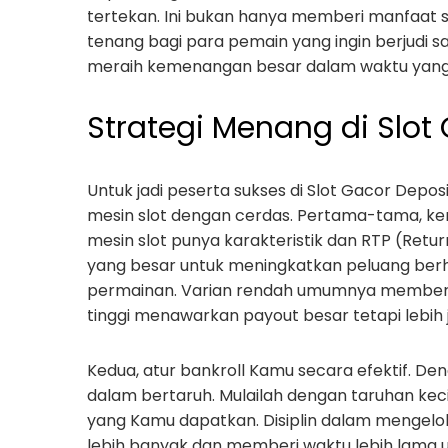
tertekan. Ini bukan hanya memberi manfaat 
tenang bagi para pemain yang ingin berjudi s
meraih kemenangan besar dalam waktu yang
Strategi Menang di Slot
Untuk jadi peserta sukses di Slot Gacor Dep
mesin slot dengan cerdas. Pertama-tama, ken
mesin slot punya karakteristik dan RTP (Retur
yang besar untuk meningkatkan peluang berhas
permainan. Varian rendah umumnya memberik
tinggi menawarkan payout besar tetapi lebih 
Kedua, atur bankroll Kamu secara efektif. De
dalam bertaruh. Mulailah dengan taruhan kec
yang Kamu dapatkan. Disiplin dalam mengelo
lebih banyak dan memberi waktu lebih lama u