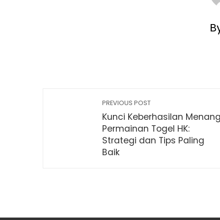
B
PREVIOUS POST
Kunci Keberhasilan Menan
Permainan Togel HK:
Strategi dan Tips Paling
Baik