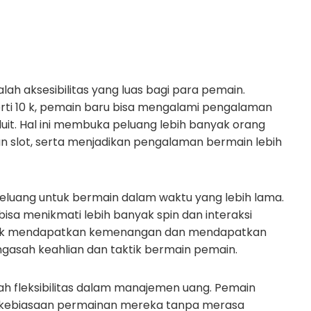
alah aksesibilitas yang luas bagi para pemain.
ti 10 k, pemain baru bisa mengalami pengalaman
it. Hal ini membuka peluang lebih banyak orang
an slot, serta menjadikan pengalaman bermain lebih
peluang untuk bermain dalam waktu yang lebih lama.
bisa menikmati lebih banyak spin dan interaksi
ntuk mendapatkan kemenangan dan mendapatkan
asah keahlian dan taktik bermain pemain.
alah fleksibilitas dalam manajemen uang. Pemain
kebiasaan permainan mereka tanpa merasa