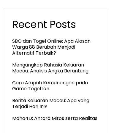
Recent Posts
SBO dan Togel Online: Apa Alasan
Warga 88 Berubah Menjadi
Alternatif Terbaik?
Mengungkap Rahasia Keluaran
Macau: Analisis Angka Beruntung
Cara Ampuh Kemenangan pada
Game Togel Ion
Berita Keluaran Macau: Apa yang
Terjadi Hari Ini?
Maha4D: Antara Mitos serta Realitas