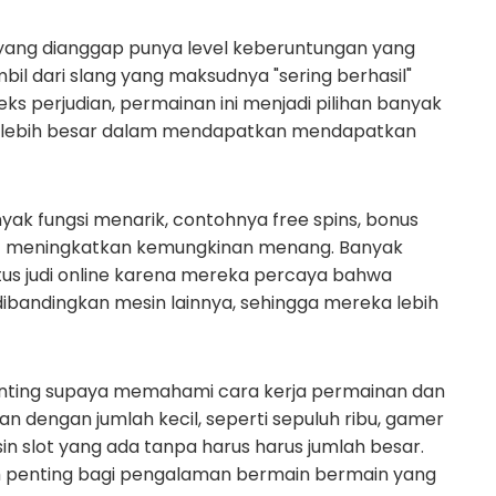
 yang dianggap punya level keberuntungan yang
ambil dari slang yang maksudnya "sering berhasil"
eks perjudian, permainan ini menjadi pilihan banyak
 lebih besar dalam mendapatkan mendapatkan
ak fungsi menarik, contohnya free spins, bonus
at meningkatkan kemungkinan menang. Banyak
itus judi online karena mereka percaya bahwa
ibandingkan mesin lainnya, sehingga mereka lebih
penting supaya memahami cara kerja permainan dan
n dengan jumlah kecil, seperti sepuluh ribu, gamer
 slot yang ada tanpa harus harus jumlah besar.
ah penting bagi pengalaman bermain bermain yang