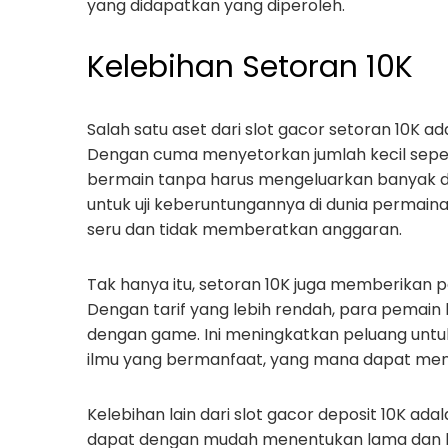
yang didapatkan yang diperoleh.
Kelebihan Setoran 10K
Salah satu aset dari slot gacor setoran 10K ad
Dengan cuma menyetorkan jumlah kecil seper
bermain tanpa harus mengeluarkan banyak du
untuk uji keberuntungannya di dunia permain
seru dan tidak memberatkan anggaran.
Tak hanya itu, setoran 10K juga memberikan 
Dengan tarif yang lebih rendah, para pemain 
dengan game. Ini meningkatkan peluang u
ilmu yang bermanfaat, yang mana dapat meng
Kelebihan lain dari slot gacor deposit 10K ad
dapat dengan mudah menentukan lama dan 