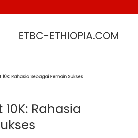
ETBC-ETHIOPIA.COM
t 10K: Rahasia Sebagai Pemain Sukses
t 10K: Rahasia
Sukses