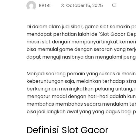
RAf4L
October 15, 2025
Di dalam alam judi siber, game slot semakin p
mendapat perhatian ialah ide "Slot Gacor Dep
mesin slot dengan mempunyai tingkat kemen
bisa memulai game dengan setoran yang terja
dapat menguji nasibnya dan mengalami pen
Menjadi seorang pemain yang sukses di mesin
keberuntungan saja, melainkan terhadap str
berkeinginan meningkatkan peluang untung, m
mengatur modal dengan hati-hati adalah kunci
membahas membahas secara mendalam tenta
bisa jadi langkah awal yang yang bagus bag
Definisi Slot Gacor