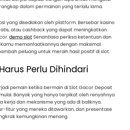
rangkap dalam permainan yang terlalu lama.
si yang disediakan oleh platform. Bersebar kasino
ratis, atau cashback yang dapat meningkatkan
cor.
demo slot
Senantiasa periksa ketentuan dan
an Kamu memanfaatkannya dengan maksimal.
bah peluang untuk meraih hasil positif di slot.
rus Perlu Dihindari
erjadi pemain ketika bermain di Slot Gacor Deposit
mulai. Banyak yang hanya terpikat oleh renyahnya
 kerja dan mekanisme yang ada di baliknya.
tur-fitur yang mereka ditawarkan, dan presentase
ongkrak kemungkinan menang.