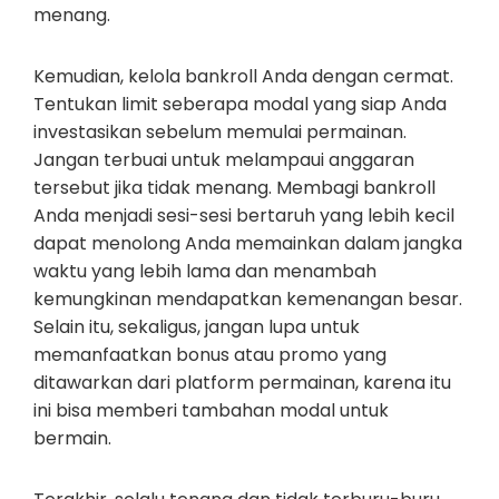
menang.
Kemudian, kelola bankroll Anda dengan cermat.
Tentukan limit seberapa modal yang siap Anda
investasikan sebelum memulai permainan.
Jangan terbuai untuk melampaui anggaran
tersebut jika tidak menang. Membagi bankroll
Anda menjadi sesi-sesi bertaruh yang lebih kecil
dapat menolong Anda memainkan dalam jangka
waktu yang lebih lama dan menambah
kemungkinan mendapatkan kemenangan besar.
Selain itu, sekaligus, jangan lupa untuk
memanfaatkan bonus atau promo yang
ditawarkan dari platform permainan, karena itu
ini bisa memberi tambahan modal untuk
bermain.