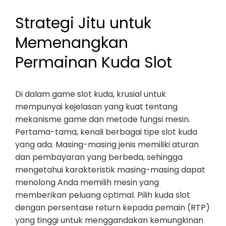
Strategi Jitu untuk
Memenangkan
Permainan Kuda Slot
Di dalam game slot kuda, krusial untuk
mempunyai kejelasan yang kuat tentang
mekanisme game dan metode fungsi mesin.
Pertama-tama, kenali berbagai tipe slot kuda
yang ada. Masing-masing jenis memiliki aturan
dan pembayaran yang berbeda, sehingga
mengetahui karakteristik masing-masing dapat
menolong Anda memilih mesin yang
memberikan peluang optimal. Pilih kuda slot
dengan persentase return kepada pemain (RTP)
yang tinggi untuk menggandakan kemungkinan