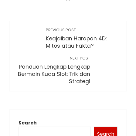
PREVIOUS POST
Keajaiban Harapan 4D:
Mitos atau Fakta?
NEXT POST
Panduan Lengkap Lengkap
Bermain Kuda Slot: Trik dan
Strategi
Search
Search