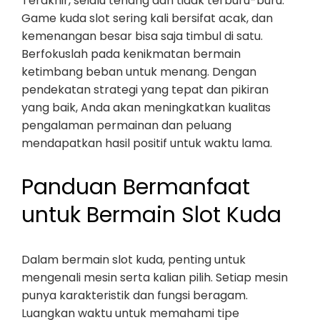
Terakhir, selalu tenang dan tidak terburu-buru.
Game kuda slot sering kali bersifat acak, dan
kemenangan besar bisa saja timbul di satu.
Berfokuslah pada kenikmatan bermain
ketimbang beban untuk menang. Dengan
pendekatan strategi yang tepat dan pikiran
yang baik, Anda akan meningkatkan kualitas
pengalaman permainan dan peluang
mendapatkan hasil positif untuk waktu lama.
Panduan Bermanfaat
untuk Bermain Slot Kuda
Dalam bermain slot kuda, penting untuk
mengenali mesin serta kalian pilih. Setiap mesin
punya karakteristik dan fungsi beragam.
Luangkan waktu untuk memahami tipe