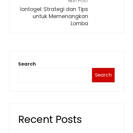
NEXT POST
Iontogel: Strategi dan Tips
untuk Memenangkan
Lomba
Search
Search
Recent Posts