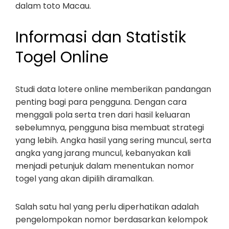
dalam toto Macau.
Informasi dan Statistik
Togel Online
Studi data lotere online memberikan pandangan
penting bagi para pengguna. Dengan cara
menggali pola serta tren dari hasil keluaran
sebelumnya, pengguna bisa membuat strategi
yang lebih. Angka hasil yang sering muncul, serta
angka yang jarang muncul, kebanyakan kali
menjadi petunjuk dalam menentukan nomor
togel yang akan dipilih diramalkan.
Salah satu hal yang perlu diperhatikan adalah
pengelompokan nomor berdasarkan kelompok