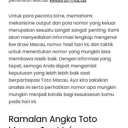
penarikan Macau.
keluaran macau
Untuk para pecinta lotre, memahami
mekanisme output dan pola nomor yang keluar
merupakan sesuatu sangat sangat penting. Kami
akan menyediakan informasi lengkap mengenai
live draw Macau, nomor hasil hari ini, dan taktik
untuk menentukan nomor yang mungkin bisa
membawa nasib baik. Dengan informasi yang
tepat, semoga Anda dapat mengambil
keputusan yang lebih lebih baik saat
berpartisipasi Toto Macau. Ayo kita saksikan
analisis ini serta perhatikan nomor apa mungkin
mungkin menjadi katalis bagi kesuksesan kamu
pada hari ini.
Ramalan Angka Toto