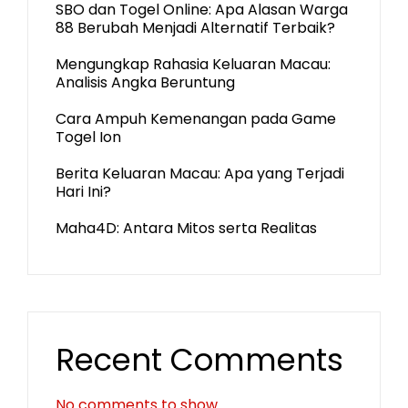
SBO dan Togel Online: Apa Alasan Warga
88 Berubah Menjadi Alternatif Terbaik?
Mengungkap Rahasia Keluaran Macau:
Analisis Angka Beruntung
Cara Ampuh Kemenangan pada Game
Togel Ion
Berita Keluaran Macau: Apa yang Terjadi
Hari Ini?
Maha4D: Antara Mitos serta Realitas
Recent Comments
No comments to show.