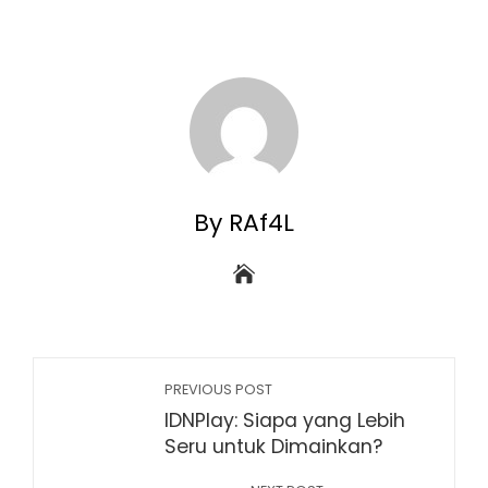
By RAf4L
PREVIOUS POST
IDNPlay: Siapa yang Lebih
Seru untuk Dimainkan?