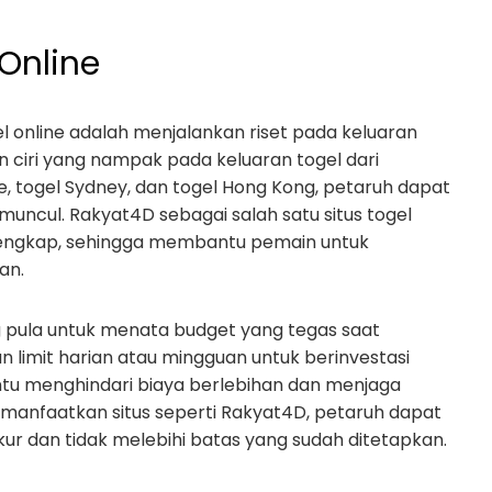
 Online
el online adalah menjalankan riset pada keluaran
n ciri yang nampak pada keluaran togel dari
 togel Sydney, dan togel Hong Kong, petaruh dapat
cul. Rakyat4D sebagai salah satu situs togel
 lengkap, sehingga membantu pemain untuk
an.
g pula untuk menata budget yang tegas saat
 limit harian atau mingguan untuk berinvestasi
tu menghindari biaya berlebihan dan menjaga
anfaatkan situs seperti Rakyat4D, petaruh dapat
r dan tidak melebihi batas yang sudah ditetapkan.