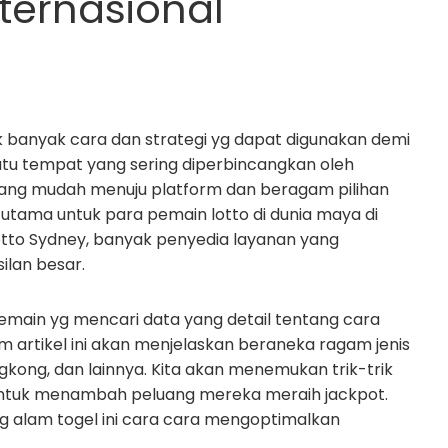
nternasional
k banyak cara dan strategi yg dapat digunakan demi
tu tempat yang sering diperbincangkan oleh
 yang mudah menuju platform dan beragam pilihan
 utama untuk para pemain lotto di dunia maya di
 lotto Sydney, banyak penyedia layanan yang
lan besar.
 pemain yg mencari data yang detail tentang cara
m artikel ini akan menjelaskan beraneka ragam jenis
gkong, dan lainnya. Kita akan menemukan trik-trik
untuk menambah peluang mereka meraih jackpot.
ang alam togel ini cara cara mengoptimalkan