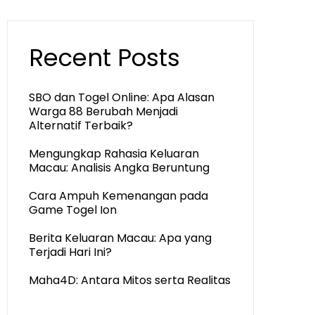
Recent Posts
SBO dan Togel Online: Apa Alasan
Warga 88 Berubah Menjadi
Alternatif Terbaik?
Mengungkap Rahasia Keluaran
Macau: Analisis Angka Beruntung
Cara Ampuh Kemenangan pada
Game Togel Ion
Berita Keluaran Macau: Apa yang
Terjadi Hari Ini?
Maha4D: Antara Mitos serta Realitas