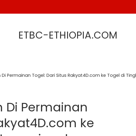
ETBC-ETHIOPIA.COM
n Di Permainan Togel: Dari Situs Rakyat4D.com ke Togel di Ting
in Di Permainan
 Rakyat4D.com ke