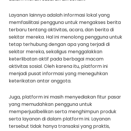
Layanan lainnya adalah informasi lokal yang
memfasilitasi pengguna untuk mengakses berita
terbaru tentang aktivitas, acara, dan berita di
sekitar mereka. Hal ini menolong pengguna untuk
tetap terhubung dengan apa yang terjadi di
sekitar mereka, sekaligus menggalakkan
keterlibatan aktif pada berbagai macam
aktivitas sosial. Oleh karena itu, platform ini
menjadi pusat informasi yang meneguhkan
keterikatan antar anggota.
Juga, platform ini masih menyediakan fitur pasar
yang memudahkan pengguna untuk
memperjualbelikan serta menghimpun produk
serta layanan di dalam platform ini. Layanan
tersebut tidak hanya transaksi yang praktis,