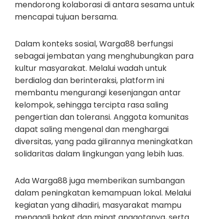
mendorong kolaborasi di antara sesama untuk
mencapai tujuan bersama.
Dalam konteks sosial, Warga88 berfungsi
sebagai jembatan yang menghubungkan para
kultur masyarakat. Melalui wadah untuk
berdialog dan berinteraksi, platform ini
membantu mengurangi kesenjangan antar
kelompok, sehingga tercipta rasa saling
pengertian dan toleransi. Anggota komunitas
dapat saling mengenal dan menghargai
diversitas, yang pada gilirannya meningkatkan
solidaritas dalam lingkungan yang lebih luas.
Ada Warga88 juga memberikan sumbangan
dalam peningkatan kemampuan lokal. Melalui
kegiatan yang dihadiri, masyarakat mampu
menggali bakat dan minat anggotanya, serta