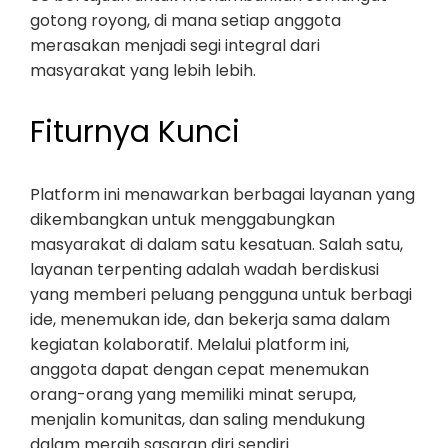
gotong royong, di mana setiap anggota
merasakan menjadi segi integral dari
masyarakat yang lebih lebih.
Fiturnya Kunci
Platform ini menawarkan berbagai layanan yang
dikembangkan untuk menggabungkan
masyarakat di dalam satu kesatuan. Salah satu,
layanan terpenting adalah wadah berdiskusi
yang memberi peluang pengguna untuk berbagi
ide, menemukan ide, dan bekerja sama dalam
kegiatan kolaboratif. Melalui platform ini,
anggota dapat dengan cepat menemukan
orang-orang yang memiliki minat serupa,
menjalin komunitas, dan saling mendukung
dalam meraih sasaran diri sendiri.