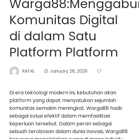
Warga88:Menggabu
Komunitas Digital
di dalam Satu
Platform Platform
RAf4L
January 28, 2026
Di era teknologi modern ini, kebutuhan akan
platform yang dapat menyatukan sejumlah
komunitas semakin meningkat. Warga88 hadir
sebagai solusi efektif dalam memfasilitasi
keperluan tersebut. Dalam peran sebagai
sebuah terobosan dalam dunia inovasi, Warga88