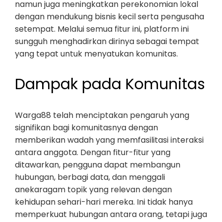
namun juga meningkatkan perekonomian lokal
dengan mendukung bisnis kecil serta pengusaha
setempat. Melalui semua fitur ini, platform ini
sungguh menghadirkan dirinya sebagai tempat
yang tepat untuk menyatukan komunitas.
Dampak pada Komunitas
Warga88 telah menciptakan pengaruh yang
signifikan bagi komunitasnya dengan
memberikan wadah yang memfasilitasi interaksi
antara anggota. Dengan fitur-fitur yang
ditawarkan, pengguna dapat membangun
hubungan, berbagi data, dan menggali
anekaragam topik yang relevan dengan
kehidupan sehari-hari mereka. Ini tidak hanya
memperkuat hubungan antara orang, tetapi juga