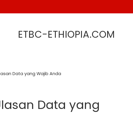
ETBC-ETHIOPIA.COM
: Ulasan Data yang Wajib Anda
 Ulasan Data yang