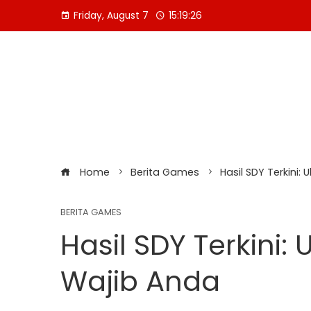
Skip
Friday, August 7
15:19:27
to
content
Home
Berita Games
Hasil SDY Terkini
BERITA GAMES
Hasil SDY Terkini:
Wajib Anda