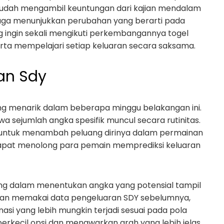
 sudah mengambil keuntungan dari kajian mendalam
 juga menunjukkan perubahan yang berarti pada
ng ingin sekali mengikuti perkembangannya togel
rta mempelajari setiap keluaran secara saksama.
ran Sdy
g menarik dalam beberapa minggu belakangan ini.
 sejumlah angka spesifik muncul secara rutinitas.
 untuk menambah peluang dirinya dalam permainan
liti dapat menolong para pemain memprediksi keluaran
enting dalam menentukan angka yang potensial tampil
kan memakai data pengeluaran SDY sebelumnya,
 yang lebih mungkin terjadi sesuai pada pola
kecil opsi dan menawarkan arah yang lebih jelas