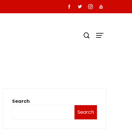
Search
Search