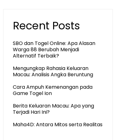
Recent Posts
SBO dan Togel Online: Apa Alasan
Warga 88 Berubah Menjadi
Alternatif Terbaik?
Mengungkap Rahasia Keluaran
Macau: Analisis Angka Beruntung
Cara Ampuh Kemenangan pada
Game Togel Ion
Berita Keluaran Macau: Apa yang
Terjadi Hari Ini?
Maha4D: Antara Mitos serta Realitas