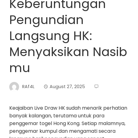
Keberuntungan
Pengundian
Langsung HK:
Menyaksikan Nasib
mu
RAf4L
August 27, 2025
Keajaiban Live Draw HK sudah menarik perhatian
banyak kalangan, terutama untuk para
penggemar togel Hong Kong. Setiap malamnya,
penggemar kumpul dan mengamati secara