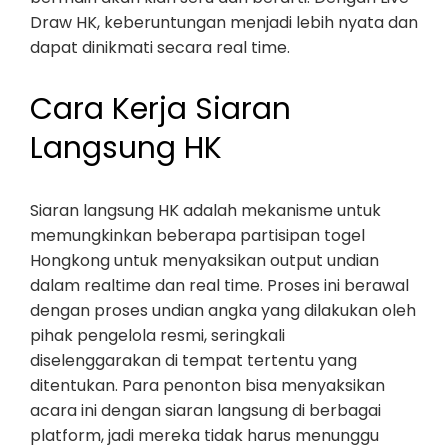
Draw HK, keberuntungan menjadi lebih nyata dan
dapat dinikmati secara real time.
Cara Kerja Siaran
Langsung HK
Siaran langsung HK adalah mekanisme untuk
memungkinkan beberapa partisipan togel
Hongkong untuk menyaksikan output undian
dalam realtime dan real time. Proses ini berawal
dengan proses undian angka yang dilakukan oleh
pihak pengelola resmi, seringkali
diselenggarakan di tempat tertentu yang
ditentukan. Para penonton bisa menyaksikan
acara ini dengan siaran langsung di berbagai
platform, jadi mereka tidak harus menunggu