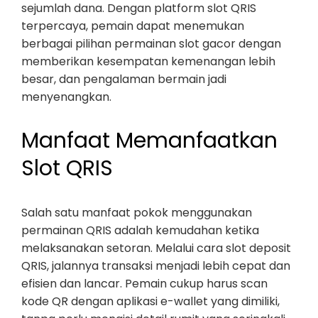
sejumlah dana. Dengan platform slot QRIS
terpercaya, pemain dapat menemukan
berbagai pilihan permainan slot gacor dengan
memberikan kesempatan kemenangan lebih
besar, dan pengalaman bermain jadi
menyenangkan.
Manfaat Memanfaatkan
Slot QRIS
Salah satu manfaat pokok menggunakan
permainan QRIS adalah kemudahan ketika
melaksanakan setoran. Melalui cara slot deposit
QRIS, jalannya transaksi menjadi lebih cepat dan
efisien dan lancar. Pemain cukup harus scan
kode QR dengan aplikasi e-wallet yang dimiliki,