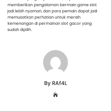
memberikan pengalaman bermain game slot
jadi lebih nyaman, dan para pemain dapat jadi
memusatkan perhatian untuk meraih
kemenangan di permainan slot gacor yang
sudah dipilih.
By RAf4L