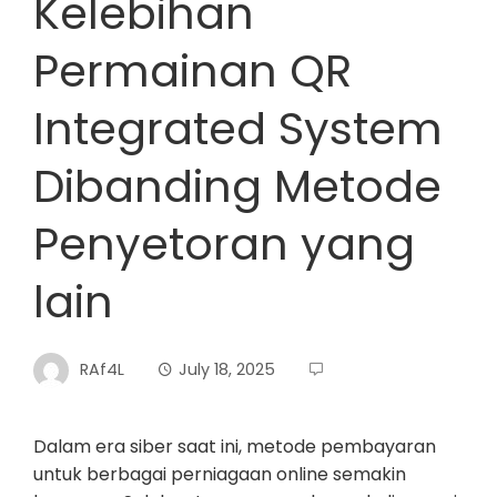
Kelebihan
Permainan QR
Integrated System
Dibanding Metode
Penyetoran yang
lain
RAf4L
July 18, 2025
Dalam era siber saat ini, metode pembayaran
untuk berbagai perniagaan online semakin