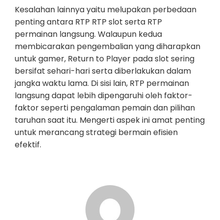
Kesalahan lainnya yaitu melupakan perbedaan
penting antara RTP RTP slot serta RTP
permainan langsung. Walaupun kedua
membicarakan pengembalian yang diharapkan
untuk gamer, Return to Player pada slot sering
bersifat sehari-hari serta diberlakukan dalam
jangka waktu lama. Di sisi lain, RTP permainan
langsung dapat lebih dipengaruhi oleh faktor-
faktor seperti pengalaman pemain dan pilihan
taruhan saat itu. Mengerti aspek ini amat penting
untuk merancang strategi bermain efisien
efektif.