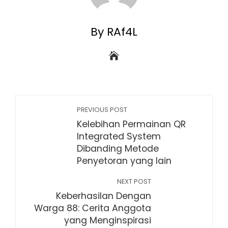
By RAf4L
PREVIOUS POST
Kelebihan Permainan QR
Integrated System
Dibanding Metode
Penyetoran yang lain
NEXT POST
Keberhasilan Dengan
Warga 88: Cerita Anggota
yang Menginspirasi