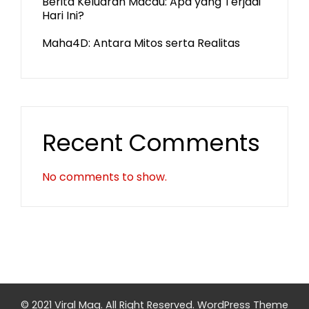
Berita Keluaran Macau: Apa yang Terjadi
Hari Ini?
Maha4D: Antara Mitos serta Realitas
Recent Comments
No comments to show.
© 2021 Viral Mag. All Right Reserved.
WordPress Theme