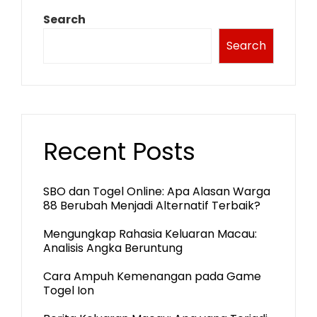
Search
Search
Recent Posts
SBO dan Togel Online: Apa Alasan Warga
88 Berubah Menjadi Alternatif Terbaik?
Mengungkap Rahasia Keluaran Macau:
Analisis Angka Beruntung
Cara Ampuh Kemenangan pada Game
Togel Ion