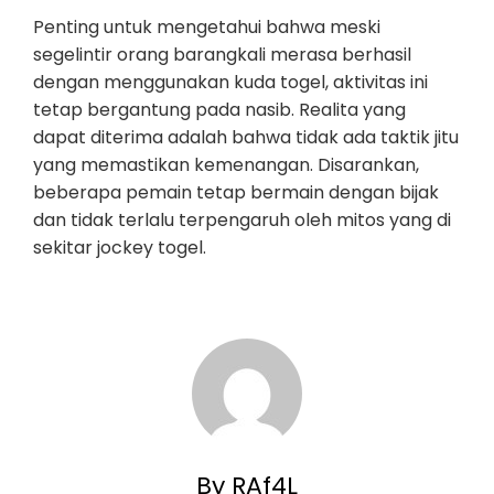
Penting untuk mengetahui bahwa meski
segelintir orang barangkali merasa berhasil
dengan menggunakan kuda togel, aktivitas ini
tetap bergantung pada nasib. Realita yang
dapat diterima adalah bahwa tidak ada taktik jitu
yang memastikan kemenangan. Disarankan,
beberapa pemain tetap bermain dengan bijak
dan tidak terlalu terpengaruh oleh mitos yang di
sekitar jockey togel.
By RAf4L