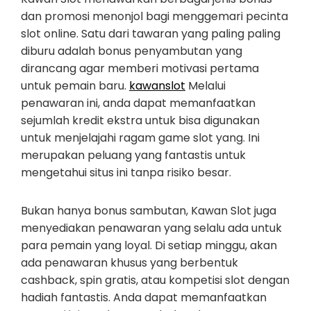
dan promosi menonjol bagi menggemari pecinta
slot online. Satu dari tawaran yang paling paling
diburu adalah bonus penyambutan yang
dirancang agar memberi motivasi pertama
untuk pemain baru.
kawanslot
Melalui
penawaran ini, anda dapat memanfaatkan
sejumlah kredit ekstra untuk bisa digunakan
untuk menjelajahi ragam game slot yang. Ini
merupakan peluang yang fantastis untuk
mengetahui situs ini tanpa risiko besar.
Bukan hanya bonus sambutan, Kawan Slot juga
menyediakan penawaran yang selalu ada untuk
para pemain yang loyal. Di setiap minggu, akan
ada penawaran khusus yang berbentuk
cashback, spin gratis, atau kompetisi slot dengan
hadiah fantastis. Anda dapat memanfaatkan