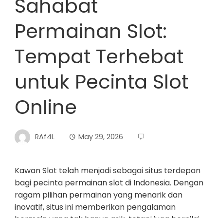
Sahabat
Permainan Slot:
Tempat Terhebat
untuk Pecinta Slot
Online
RAf4L
May 29, 2026
Kawan Slot telah menjadi sebagai situs terdepan
bagi pecinta permainan slot di Indonesia. Dengan
ragam pilihan permainan yang menarik dan
inovatif, situs ini memberikan pengalaman