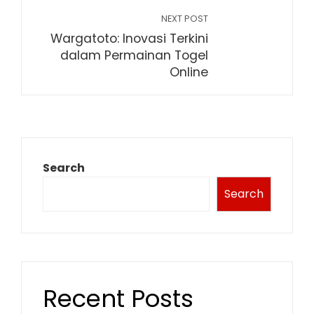
NEXT POST
Wargatoto: Inovasi Terkini
dalam Permainan Togel
Online
Search
Search
Recent Posts