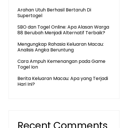
Arahan Utuh Berhasil Bertaruh Di
Supertogel
SBO dan Togel Online: Apa Alasan Warga
88 Berubah Menjadi Alternatif Terbaik?
Mengungkap Rahasia Keluaran Macau:
Analisis Angka Beruntung
Cara Ampuh Kemenangan pada Game
Togel Ion
Berita Keluaran Macau: Apa yang Terjadi
Hari Ini?
Recent Comments