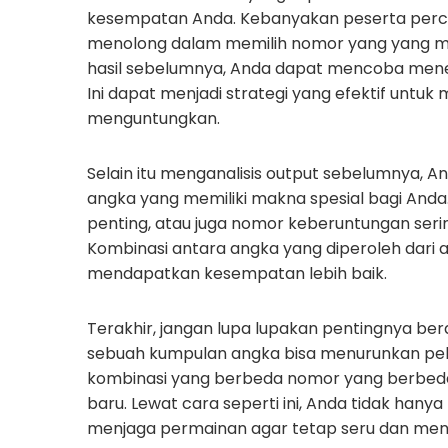
kesempatan Anda. Kebanyakan peserta perca
menolong dalam memilih nomor yang yang mu
hasil sebelumnya, Anda dapat mencoba men
Ini dapat menjadi strategi yang efektif untuk 
menguntungkan.
Selain itu menganalisis output sebelumnya,
angka yang memiliki makna spesial bagi Anda. 
penting, atau juga nomor keberuntungan seri
Kombinasi antara angka yang diperoleh dari ana
mendapatkan kesempatan lebih baik.
Terakhir, jangan lupa lupakan pentingnya b
sebuah kumpulan angka bisa menurunkan pelu
kombinasi yang berbeda nomor yang berbeda
baru. Lewat cara seperti ini, Anda tidak ha
menjaga permainan agar tetap seru dan men