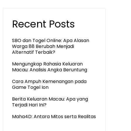
Recent Posts
SBO dan Togel Online: Apa Alasan
Warga 88 Berubah Menjadi
Alternatif Terbaik?
Mengungkap Rahasia Keluaran
Macau: Analisis Angka Beruntung
Cara Ampuh Kemenangan pada
Game Togel Ion
Berita Keluaran Macau: Apa yang
Terjadi Hari Ini?
Maha4D: Antara Mitos serta Realitas