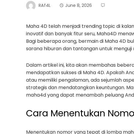
RAf4L
June 8, 2026
Maha 4D telah menjadi trending topic di kal
inovatif dan banyak fitur seru, Maha4D men
Bagi beberapa orang, bermain di Maha 4D buk
sarana hiburan dan tantangan untuk menguji 
Dalam artikel ini, kita akan membahas bebe
mendapatkan sukses di Maha 4D. Apakah Anda
atau memiliki pengalaman, ada sejumlah aspe
strategis dan mendatangkan keuntungan. Mar
maha4d yang dapat menambah peluang And
Cara Menentukan Nomo
Menentukan nomor yang tepat di lomba mah