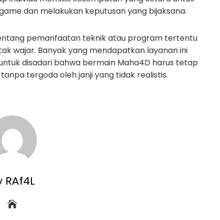
a game dan melakukan keputusan yang bijaksana.
 tentang pemanfaatan teknik atau program tertentu
ak wajar. Banyak yang mendapatkan layanan ini
ng untuk disadari bahwa bermain Maha4D harus tetap
pa tergoda oleh janji yang tidak realistis.
y RAf4L