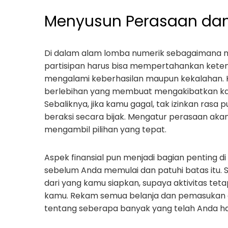
Menyusun Perasaan dan 
Di dalam alam lomba numerik sebagaimana m
partisipan harus bisa mempertahankan kete
mengalami keberhasilan maupun kekalahan. Ke
berlebihan yang membuat mengakibatkan ka
Sebaliknya, jika kamu gagal, tak izinkan ras
beraksi secara bijak. Mengatur perasaan ak
mengambil pilihan yang tepat.
Aspek finansial pun menjadi bagian penting 
sebelum Anda memulai dan patuhi batas itu. 
dari yang kamu siapkan, supaya aktivitas tet
kamu. Rekam semua belanja dan pemasukan 
tentang seberapa banyak yang telah Anda hab