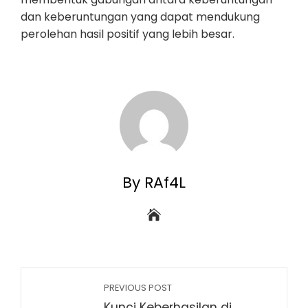
dan keberuntungan yang dapat mendukung
perolehan hasil positif yang lebih besar.
By RAf4L
PREVIOUS POST
Kunci Keberhasilan di