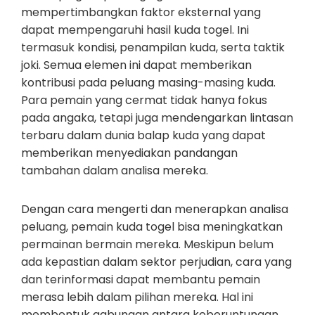
mempertimbangkan faktor eksternal yang
dapat mempengaruhi hasil kuda togel. Ini
termasuk kondisi, penampilan kuda, serta taktik
joki. Semua elemen ini dapat memberikan
kontribusi pada peluang masing-masing kuda.
Para pemain yang cermat tidak hanya fokus
pada angaka, tetapi juga mendengarkan lintasan
terbaru dalam dunia balap kuda yang dapat
memberikan menyediakan pandangan
tambahan dalam analisa mereka.
Dengan cara mengerti dan menerapkan analisa
peluang, pemain kuda togel bisa meningkatkan
permainan bermain mereka. Meskipun belum
ada kepastian dalam sektor perjudian, cara yang
dan terinformasi dapat membantu pemain
merasa lebih dalam pilihan mereka. Hal ini
membentuk gabungan antara keberuntungan