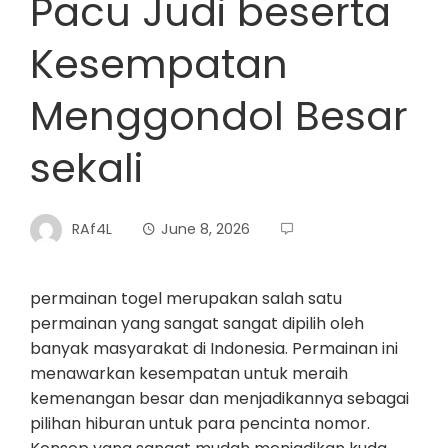
Pacu Judi beserta
Kesempatan
Menggondol Besar
sekali
RAf4L
June 8, 2026
permainan togel merupakan salah satu
permainan yang sangat sangat dipilih oleh
banyak masyarakat di Indonesia. Permainan ini
menawarkan kesempatan untuk meraih
kemenangan besar dan menjadikannya sebagai
pilihan hiburan untuk para pencinta nomor.