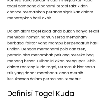
Konsep yang sangat mudah menjadikan kuda
togel gampang dipahami, tetapi taktik dan
chance memainkan peranan signifikan dalam
menetapkan hasil akhir.
Dalam alam togel kuda, anda bukan hanya sekali
menebak nomor, namun serta memahami
berbagai faktor yang mampu berpengaruh hasil
undian. Dengan memahami pola dan tren,
pemain bisa menambah peluang mereka bagi
menang besar. Tulisan ini akan mengupas lebih
dalam tentang kuda togel, termasuk kiat serta
trik yang dapat membantu anda meraih
kesuksesan dalam permainan tersebut.
Definisi Togel Kuda