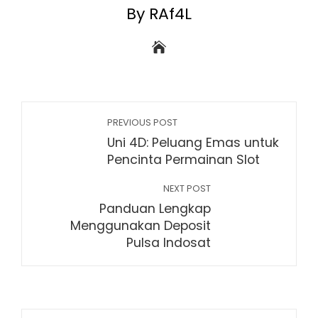
By RAf4L
PREVIOUS POST
Uni 4D: Peluang Emas untuk
Pencinta Permainan Slot
NEXT POST
Panduan Lengkap
Menggunakan Deposit
Pulsa Indosat