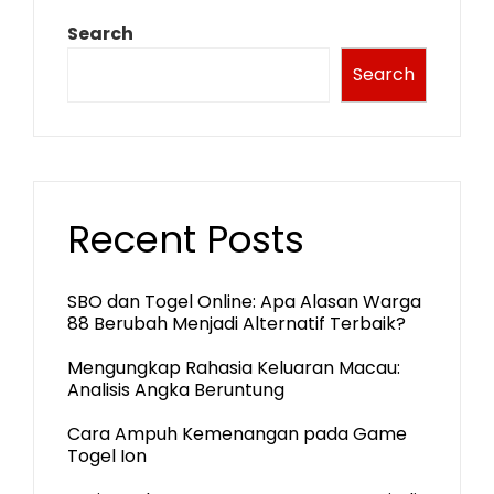
Search
Search
Recent Posts
SBO dan Togel Online: Apa Alasan Warga
88 Berubah Menjadi Alternatif Terbaik?
Mengungkap Rahasia Keluaran Macau:
Analisis Angka Beruntung
Cara Ampuh Kemenangan pada Game
Togel Ion