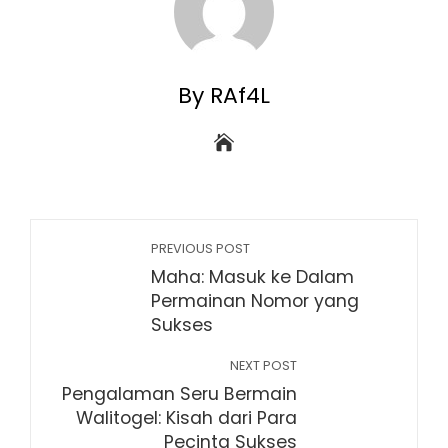
By RAf4L
PREVIOUS POST
Maha: Masuk ke Dalam
Permainan Nomor yang
Sukses
NEXT POST
Pengalaman Seru Bermain
Walitogel: Kisah dari Para
Pecinta Sukses