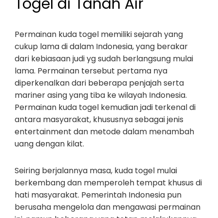
Togel di Tanah Air
Permainan kuda togel memiliki sejarah yang
cukup lama di dalam Indonesia, yang berakar
dari kebiasaan judi yg sudah berlangsung mulai
lama. Permainan tersebut pertama nya
diperkenalkan dari beberapa penjajah serta
mariner asing yang tiba ke wilayah Indonesia.
Permainan kuda togel kemudian jadi terkenal di
antara masyarakat, khususnya sebagai jenis
entertainment dan metode dalam menambah
uang dengan kilat.
Seiring berjalannya masa, kuda togel mulai
berkembang dan memperoleh tempat khusus di
hati masyarakat. Pemerintah Indonesia pun
berusaha mengelola dan mengawasi permainan