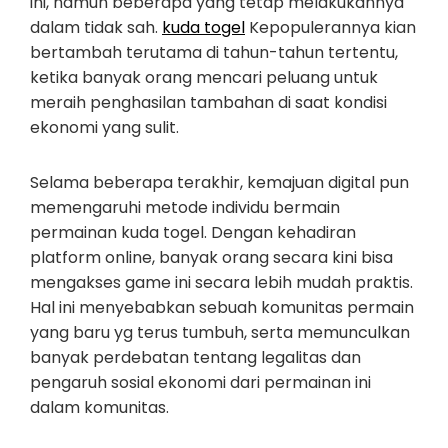
ini, namun beberapa yang tetap melakukannya
dalam tidak sah.
kuda togel
Kepopulerannya kian
bertambah terutama di tahun-tahun tertentu,
ketika banyak orang mencari peluang untuk
meraih penghasilan tambahan di saat kondisi
ekonomi yang sulit.
Selama beberapa terakhir, kemajuan digital pun
memengaruhi metode individu bermain
permainan kuda togel. Dengan kehadiran
platform online, banyak orang secara kini bisa
mengakses game ini secara lebih mudah praktis.
Hal ini menyebabkan sebuah komunitas permain
yang baru yg terus tumbuh, serta memunculkan
banyak perdebatan tentang legalitas dan
pengaruh sosial ekonomi dari permainan ini
dalam komunitas.